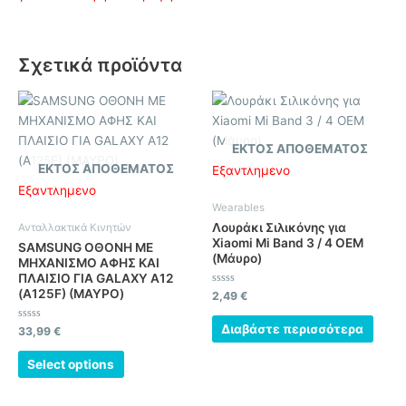
Σχετικά προϊόντα
ΕΚΤΌΣ ΑΠΟΘΈΜΑΤΟΣ
ΕΚΤΌΣ ΑΠΟΘΈΜΑΤΟΣ
Εξαντλημένο
Εξαντλημένο
Wearables
Λουράκι Σιλικόνης για
Ανταλλακτικά Κινητών
Xiaomi Mi Band 3 / 4 OEM
SAMSUNG ΟΘΟΝΗ ΜΕ
(Μάυρο)
ΜΗΧΑΝΙΣΜΟ ΑΦΗΣ ΚΑΙ
ΠΛΑΙΣΙΟ ΓΙΑ GALAXY A12
(A125F) (ΜΑΥΡΟ)
Βαθμολογήθηκε
2,49
€
με
0
από
Διαβάστε περισσότερα
Βαθμολογήθηκε
33,99
€
5
με
0
από
Select options
5