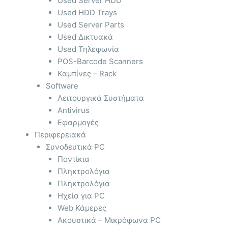
Used Server HDD
Used HDD Trays
Used Server Parts
Used Δικτυακά
Used Τηλεφωνία
POS-Barcode Scanners
Καμπίνες – Rack
Software
Λειτουργικά Συστήματα
Antivirus
Εφαρμογές
Περιφερειακά
Συνοδευτικά PC
Ποντίκια
Πληκτρολόγια
Πληκτρολόγια
Ηχεία για PC
Web Κάμερες
Ακουστικά – Μικρόφωνα PC