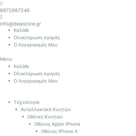
Μετάβαση
Products
Αναζήτηση
6972687246
στο
search
για:
περιεχόμενο
info@dealstore.gr
Καλάθι
Ολοκλήρωση αγοράς
Ο Λογαριασμός Μου
Menu
Καλάθι
Ολοκλήρωση αγοράς
Ο Λογαριασμός Μου
Τεχνολογία
Ανταλλακτικά Κινητών
Οθόνες Κινητών
Οθόνες Apple iPhone
Οθόνες iPhone X