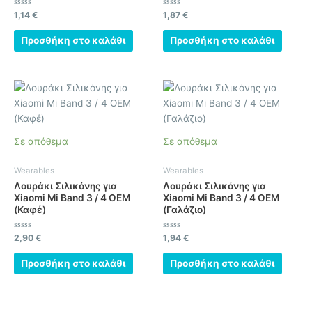
Βαθμολογήθηκε
Βαθμολογήθηκε
1,14
€
1,87
€
με
με
0
0
από
από
Προσθήκη στο καλάθι
Προσθήκη στο καλάθι
5
5
Σε απόθεμα
Σε απόθεμα
Wearables
Wearables
Λουράκι Σιλικόνης για
Λουράκι Σιλικόνης για
Xiaomi Mi Band 3 / 4 OEM
Xiaomi Mi Band 3 / 4 OEM
(Καφέ)
(Γαλάζιο)
Βαθμολογήθηκε
Βαθμολογήθηκε
2,90
€
1,94
€
με
με
0
0
από
από
Προσθήκη στο καλάθι
Προσθήκη στο καλάθι
5
5