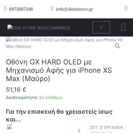
Μετάβαση
6972687246
info@dealstore.gr
στο
περιεχόμενο
Cart
Οθόνη
GX
HARD
OLED
Οθόνη GX HARD OLED με
με
Μηχανισμό Αφής για iPhone XS
Μηχανισμό
Max (Μαύρο)
Αφής
για
51,16
€
iPhone
Διαθεσιμότητα:
Σε απόθεμα
XS
Max
Για την επισκευή θα χρειαστείς ίσως
(Μαύρο)
ποσότητα
και...
ΣΕΤ 12 ΕΡΓΑΛΕΙΑ