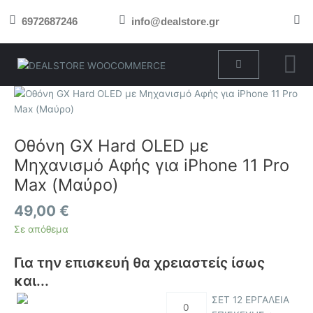
Μετάβαση
6972687246
info@dealstore.gr
στο
περιεχόμενο
Cart
Οθόνη
GX
Hard
OLED
Οθόνη GX Hard OLED με
με
Μηχανισμό Αφής για iPhone 11 Pro
Μηχανισμό
Max (Μαύρο)
Αφής
για
49,00
€
iPhone
Σε απόθεμα
11
Pro
Για την επισκευή θα χρειαστείς ίσως
Max
(Μαύρο)
και...
ποσότητα
ΣΕΤ 12 ΕΡΓΑΛΕΙΑ