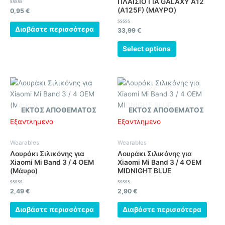
ΠΛΑΙΣΙΟ ΓΙΑ GALAXY A12
(A125F) (ΜΑΥΡΟ)
Βαθμολογήθηκε
0,95
€
με
0
από
Διαβάστε περισσότερα
Βαθμολογήθηκε
33,99
€
5
με
0
από
Select options
5
ΕΚΤΌΣ ΑΠΟΘΈΜΑΤΟΣ
ΕΚΤΌΣ ΑΠΟΘΈΜΑΤΟΣ
Εξαντλημένο
Εξαντλημένο
Wearables
Wearables
Λουράκι Σιλικόνης για
Λουράκι Σιλικόνης για
Xiaomi Mi Band 3 / 4 OEM
Xiaomi Mi Band 3 / 4 OEM
(Μάυρο)
MIDNIGHT BLUE
Βαθμολογήθηκε
Βαθμολογήθηκε
2,49
€
2,90
€
με
με
0
0
από
από
Διαβάστε περισσότερα
Διαβάστε περισσότερα
5
5