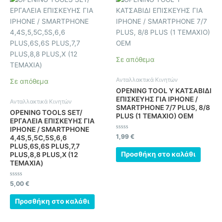
Σε απόθεμα
Ανταλλακτικά Κινητών
Σε απόθεμα
OPENING TOOL Y ΚΑΤΣΑΒΙΔΙ
ΕΠΙΣΚΕΥΗΣ ΓΙΑ IPHONE /
Ανταλλακτικά Κινητών
SMARTPHONE 7/7 PLUS, 8/8
OPENING TOOLS SET/
PLUS (1 ΤΕΜΑΧΙΟ) OEM
ΕΡΓΑΛΕΙΑ ΕΠΙΣΚΕΥΗΣ ΓΙΑ
IPHONE / SMARTPHONE
Βαθμολογήθηκε
1,99
€
4,4S,5,5C,5S,6,6
με
PLUS,6S,6S PLUS,7,7
0
από
Προσθήκη στο καλάθι
PLUS,8,8 PLUS,X (12
5
ΤΕΜΑΧΙΑ)
Βαθμολογήθηκε
5,00
€
με
0
από
Προσθήκη στο καλάθι
5