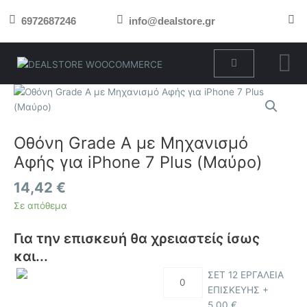
Μετάβαση
6972687246
info@dealstore.gr
στο
περιεχόμενο
Cart
Οθόνη
Grade
A
με
Οθόνη Grade A με Μηχανισμό
Μηχανισμό
Αφής για iPhone 7 Plus (Μαύρο)
Αφής
για
14,42
€
iPhone
Σε απόθεμα
7
Plus
Για την επισκευή θα χρειαστείς ίσως
(Μαύρο)
και...
ποσότητα
ΣΕΤ 12 ΕΡΓΑΛΕΙΑ
ΕΠΙΣΚΕΥΗΣ +
5,00
€