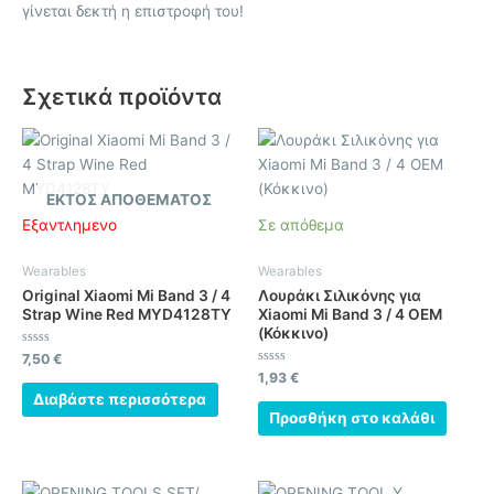
γίνεται δεκτή η επιστροφή του!
Σχετικά προϊόντα
ΕΚΤΌΣ ΑΠΟΘΈΜΑΤΟΣ
Εξαντλημένο
Σε απόθεμα
Wearables
Wearables
Original Xiaomi Mi Band 3 / 4
Λουράκι Σιλικόνης για
Strap Wine Red MYD4128TY
Xiaomi Mi Band 3 / 4 OEM
(Κόκκινο)
Βαθμολογήθηκε
7,50
€
με
Βαθμολογήθηκε
1,93
€
0
με
από
Διαβάστε περισσότερα
0
5
από
Προσθήκη στο καλάθι
5