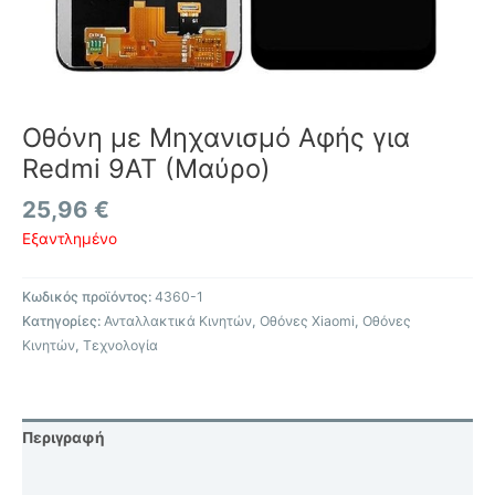
Οθόνη με Μηχανισμό Αφής για
Redmi 9AT (Μαύρο)
25,96
€
Εξαντλημένο
Κωδικός προϊόντος:
4360-1
Κατηγορίες:
Ανταλλακτικά Κινητών
,
Οθόνες Xiaomi
,
Οθόνες
Κινητών
,
Τεχνολογία
Περιγραφή
Επιπλέον πληροφορίες