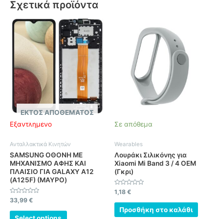
Σχετικά προϊόντα
ΕΚΤΌΣ ΑΠΟΘΈΜΑΤΟΣ
Εξαντλημένο
Σε απόθεμα
Ανταλλακτικά Κινητών
Wearables
SAMSUNG ΟΘΟΝΗ ΜΕ
Λουράκι Σιλικόνης για
ΜΗΧΑΝΙΣΜΟ ΑΦΗΣ ΚΑΙ
Xiaomi Mi Band 3 / 4 OEM
ΠΛΑΙΣΙΟ ΓΙΑ GALAXY A12
(Γκρι)
(A125F) (ΜΑΥΡΟ)
Βαθμολογήθηκε
1,18
€
με
Βαθμολογήθηκε
33,99
€
0
με
από
Προσθήκη στο καλάθι
0
5
από
Select options