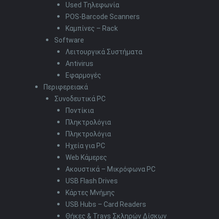
Used Τηλεφωνία
POS-Barcode Scanners
Καμπίνες – Rack
Software
Λειτουργικά Συστήματα
Antivirus
Εφαρμογές
Περιφερειακά
Συνοδευτικά PC
Ποντίκια
Πληκτρολόγια
Πληκτρολόγια
Ηχεία για PC
Web Κάμερες
Ακουστικά – Μικρόφωνα PC
USB Flash Drives
Κάρτες Μνήμης
USB Hubs – Card Readers
Θήκες & Trays Σκληρών Δίσκων