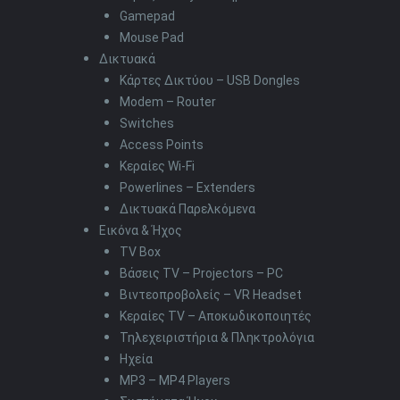
Gamepad
Mouse Pad
Δικτυακά
Κάρτες Δικτύου – USB Dongles
Modem – Router
Switches
Access Points
Κεραίες Wi-Fi
Powerlines – Extenders
Δικτυακά Παρελκόμενα
Εικόνα & Ήχος
TV Box
Βάσεις TV – Projectors – PC
Βιντεοπροβολείς – VR Headset
Κεραίες TV – Αποκωδικοποιητές
Τηλεχειριστήρια & Πληκτρολόγια
Ηχεία
MP3 – MP4 Players