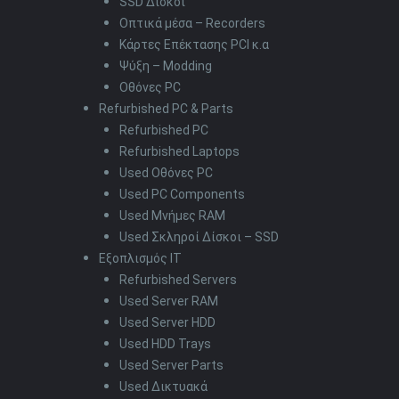
SSD Δίσκοι
Οπτικά μέσα – Recorders
Κάρτες Επέκτασης PCI κ.α
Ψύξη – Modding
Οθόνες PC
Refurbished PC & Parts
Refurbished PC
Refurbished Laptops
Used Οθόνες PC
Used PC Components
Used Μνήμες RAM
Used Σκληροί Δίσκοι – SSD
Εξοπλισμός IT
Refurbished Servers
Used Server RAM
Used Server HDD
Used HDD Trays
Used Server Parts
Used Δικτυακά