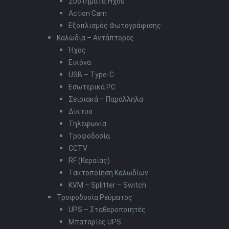
Συστήματα Ήχου
Action Cam
Εξοπλισμός Φωτογράφισης
Καλώδια – Αντάπτορες
Ήχος
Εικόνα
USB – Type-C
Εσωτερικά PC
Σειριακά – Παράλληλα
Δίκτυο
Τηλεφωνία
Τροφοδοσία
CCTV
RF (Κεραίας)
Τακτοποίηση Καλωδίων
KVM – Splitter – Switch
Τροφοδοσία Ρεύματος
UPS – Σταθεροποιητές
Μπαταρίες UPS