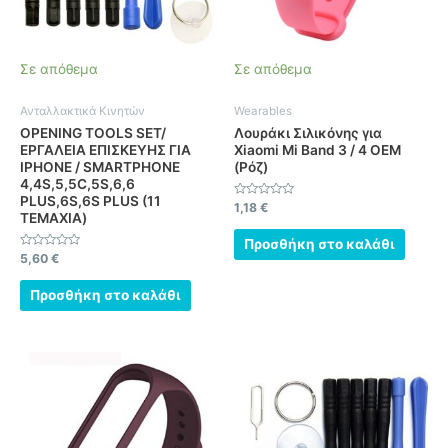
Σε απόθεμα
Σε απόθεμα
Ανταλλακτικά Κινητών
Wearables
OPENING TOOLS SET/
Λουράκι Σιλικόνης για
ΕΡΓΑΛΕΙΑ ΕΠΙΣΚΕΥΗΣ ΓΙΑ
Xiaomi Mi Band 3 / 4 OEM
IPHONE / SMARTPHONE
(Ρόζ)
4,4S,5,5C,5S,6,6
PLUS,6S,6S PLUS (11
Βαθμολογήθηκε
1,18
€
ΤΕΜΑΧΙΑ)
με
0
από
Προσθήκη στο καλάθι
5
Βαθμολογήθηκε
5,60
€
με
0
από
Προσθήκη στο καλάθι
5