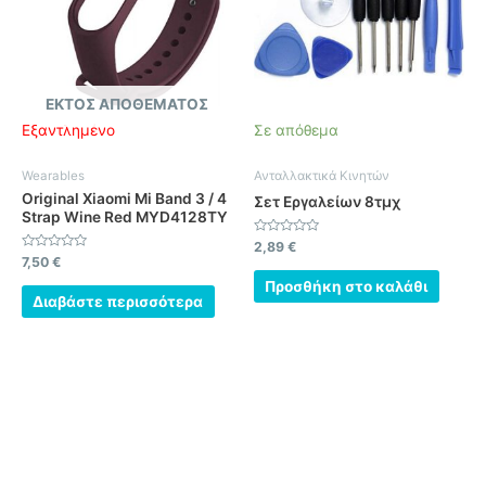
ΕΚΤΌΣ ΑΠΟΘΈΜΑΤΟΣ
Εξαντλημένο
Σε απόθεμα
Wearables
Ανταλλακτικά Κινητών
Original Xiaomi Mi Band 3 / 4
Σετ Εργαλείων 8τμχ
Strap Wine Red MYD4128TY
Βαθμολογήθηκε
2,89
€
με
Βαθμολογήθηκε
7,50
€
0
με
από
0
Προσθήκη στο καλάθι
5
από
Διαβάστε περισσότερα
5