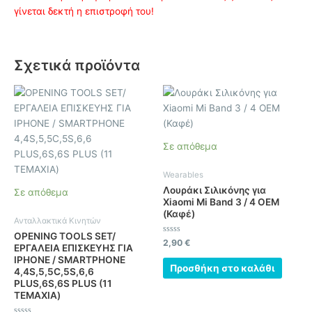
γίνεται δεκτή η επιστροφή του!
Σχετικά προϊόντα
Σε απόθεμα
Wearables
Λουράκι Σιλικόνης για
Σε απόθεμα
Xiaomi Mi Band 3 / 4 OEM
(Καφέ)
Ανταλλακτικά Κινητών
OPENING TOOLS SET/
Βαθμολογήθηκε
2,90
€
ΕΡΓΑΛΕΙΑ ΕΠΙΣΚΕΥΗΣ ΓΙΑ
με
0
IPHONE / SMARTPHONE
από
Προσθήκη στο καλάθι
4,4S,5,5C,5S,6,6
5
PLUS,6S,6S PLUS (11
ΤΕΜΑΧΙΑ)