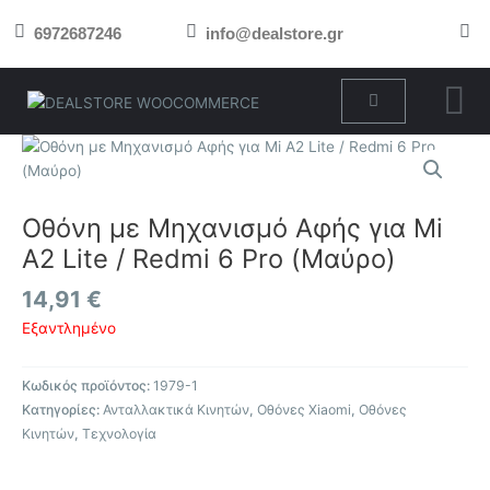
Μετάβαση
6972687246
info@dealstore.gr
στο
περιεχόμενο
Cart
Οθόνη με Μηχανισμό Αφής για Mi
A2 Lite / Redmi 6 Pro (Μαύρο)
14,91
€
Εξαντλημένο
Κωδικός προϊόντος:
1979-1
Κατηγορίες:
Ανταλλακτικά Κινητών
,
Οθόνες Xiaomi
,
Οθόνες
Κινητών
,
Τεχνολογία