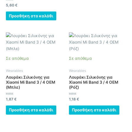
Βαθμολογήθηκε
5,60
€
με
0
από
Προσθήκη στο καλάθι
5
Σε απόθεμα
Σε απόθεμα
Wearables
Wearables
Λουράκι Σιλικόνης για
Λουράκι Σιλικόνης για
Xiaomi Mi Band 3 / 4 OEM
Xiaomi Mi Band 3 / 4 OEM
(Μπλε)
(Ρόζ)
Βαθμολογήθηκε
Βαθμολογήθηκε
1,87
€
1,18
€
με
με
0
0
από
από
Προσθήκη στο καλάθι
Προσθήκη στο καλάθι
5
5