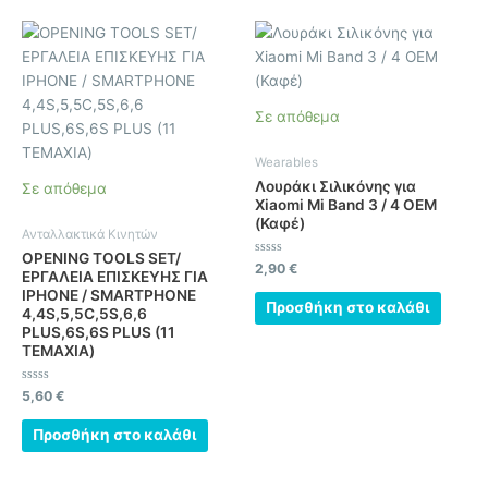
Σε απόθεμα
Wearables
Λουράκι Σιλικόνης για
Σε απόθεμα
Xiaomi Mi Band 3 / 4 OEM
(Καφέ)
Ανταλλακτικά Κινητών
OPENING TOOLS SET/
Βαθμολογήθηκε
2,90
€
ΕΡΓΑΛΕΙΑ ΕΠΙΣΚΕΥΗΣ ΓΙΑ
με
0
IPHONE / SMARTPHONE
από
Προσθήκη στο καλάθι
4,4S,5,5C,5S,6,6
5
PLUS,6S,6S PLUS (11
ΤΕΜΑΧΙΑ)
Βαθμολογήθηκε
5,60
€
με
0
από
Προσθήκη στο καλάθι
5