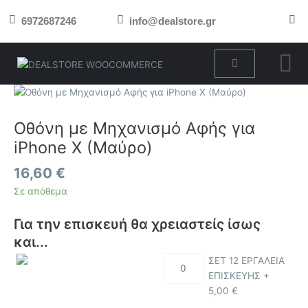
Μετάβαση
6972687246
info@dealstore.gr
στο
περιεχόμενο
Cart
Οθόνη
με
Μηχανισμό
Οθόνη με Μηχανισμό Αφής για
Αφής
iPhone X (Μαύρο)
για
iPhone
16,60
€
X
Σε απόθεμα
(Μαύρο)
ποσότητα
Για την επισκευή θα χρειαστείς ίσως
και...
ΣΕΤ 12 ΕΡΓΑΛΕΙΑ
ΕΠΙΣΚΕΥΗΣ +
5,00
€