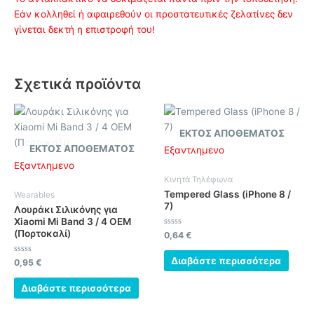
Εάν κολληθεί ή αφαιρεθούν οι προστατευτικές ζελατίνες δεν
γίνεται δεκτή η επιστροφή του!
Σχετικά προϊόντα
ΕΚΤΌΣ ΑΠΟΘΈΜΑΤΟΣ
ΕΚΤΌΣ ΑΠΟΘΈΜΑΤΟΣ
Εξαντλημένο
Εξαντλημένο
Κινητά Τηλέφωνα
Tempered Glass (iPhone 8 /
Wearables
7)
Λουράκι Σιλικόνης για
Xiaomi Mi Band 3 / 4 OEM
(Πορτοκαλί)
Βαθμολογήθηκε
0,64
€
με
0
από
Διαβάστε περισσότερα
Βαθμολογήθηκε
0,95
€
5
με
0
από
Διαβάστε περισσότερα
5