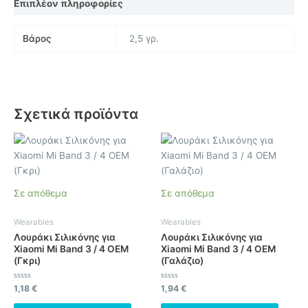
Επιπλέον πληροφορίες
Βάρος
2,5 γρ.
Σχετικά προϊόντα
Σε απόθεμα
Σε απόθεμα
Wearables
Wearables
Λουράκι Σιλικόνης για
Λουράκι Σιλικόνης για
Xiaomi Mi Band 3 / 4 OEM
Xiaomi Mi Band 3 / 4 OEM
(Γκρι)
(Γαλάζιο)
Βαθμολογήθηκε
Βαθμολογήθηκε
1,18
€
1,94
€
με
με
0
0