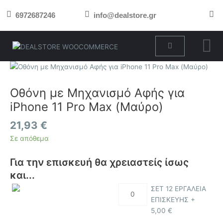
Μετάβαση
6972687246
info@dealstore.gr
στο
περιεχόμενο
Cart
Οθόνη
με
Μηχανισμό
Οθόνη με Μηχανισμό Αφής για
Αφής
iPhone 11 Pro Max (Μαύρο)
για
iPhone
21,93
€
11
Σε απόθεμα
Pro
Max
Για την επισκευή θα χρειαστείς ίσως
(Μαύρο)
και...
ποσότητα
ΣΕΤ 12 ΕΡΓΑΛΕΙΑ
ΕΠΙΣΚΕΥΗΣ +
5,00
€