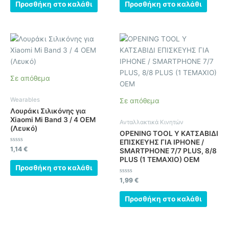
από
από
Προσθήκη στο καλάθι
Προσθήκη στο καλάθι
5
5
Σε απόθεμα
Wearables
Σε απόθεμα
Λουράκι Σιλικόνης για
Xiaomi Mi Band 3 / 4 OEM
Ανταλλακτικά Κινητών
(Λευκό)
OPENING TOOL Y ΚΑΤΣΑΒΙΔΙ
ΕΠΙΣΚΕΥΗΣ ΓΙΑ IPHONE /
Βαθμολογήθηκε
1,14
€
SMARTPHONE 7/7 PLUS, 8/8
με
PLUS (1 ΤΕΜΑΧΙΟ) OEM
0
από
Προσθήκη στο καλάθι
5
Βαθμολογήθηκε
1,99
€
με
0
από
Προσθήκη στο καλάθι
5