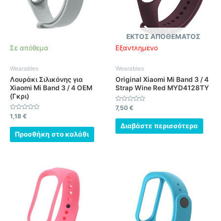
ΕΚΤΌΣ ΑΠΟΘΈΜΑΤΟΣ
Σε απόθεμα
Εξαντλημένο
Wearables
Wearables
Λουράκι Σιλικόνης για
Original Xiaomi Mi Band 3 / 4
Xiaomi Mi Band 3 / 4 OEM
Strap Wine Red MYD4128TY
(Γκρι)
Βαθμολογήθηκε
7,50
€
με
Βαθμολογήθηκε
1,18
€
0
με
από
Διαβάστε περισσότερα
0
5
από
Προσθήκη στο καλάθι
5