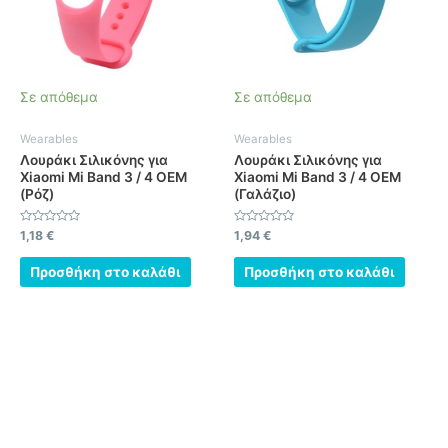
Σε απόθεμα
Σε απόθεμα
Wearables
Wearables
Λουράκι Σιλικόνης για
Λουράκι Σιλικόνης για
Xiaomi Mi Band 3 / 4 OEM
Xiaomi Mi Band 3 / 4 OEM
(Ρόζ)
(Γαλάζιο)
Βαθμολογήθηκε
Βαθμολογήθηκε
1,18
€
1,94
€
με
με
0
0
από
από
Προσθήκη στο καλάθι
Προσθήκη στο καλάθι
5
5