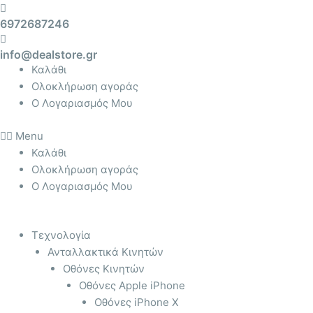
Μετάβαση
Αναζήτηση
6972687246
στο
για:
περιεχόμενο
info@dealstore.gr
Καλάθι
Ολοκλήρωση αγοράς
Ο Λογαριασμός Μου
Menu
Καλάθι
Ολοκλήρωση αγοράς
Ο Λογαριασμός Μου
Τεχνολογία
Ανταλλακτικά Κινητών
Οθόνες Κινητών
Οθόνες Apple iPhone
Οθόνες iPhone X