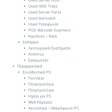
Used Server HDD
Used HDD Trays
Used Server Parts
Used Δικτυακά
Used Τηλεφωνία
POS-Barcode Scanners
Καμπίνες – Rack
Software
Λειτουργικά Συστήματα
Antivirus
Εφαρμογές
Περιφερειακά
Συνοδευτικά PC
Ποντίκια
Πληκτρολόγια
Πληκτρολόγια
Ηχεία για PC
Web Κάμερες
Ακουστικά – Μικρόφωνα PC