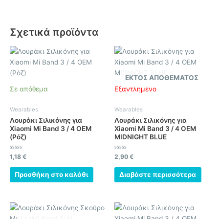
Σχετικά προϊόντα
ΕΚΤΌΣ ΑΠΟΘΈΜΑΤΟΣ
Σε απόθεμα
Εξαντλημένο
Wearables
Wearables
Λουράκι Σιλικόνης για
Λουράκι Σιλικόνης για
Xiaomi Mi Band 3 / 4 OEM
Xiaomi Mi Band 3 / 4 OEM
(Ρόζ)
MIDNIGHT BLUE
Βαθμολογήθηκε
Βαθμολογήθηκε
1,18
€
2,90
€
με
με
0
0
από
από
Προσθήκη στο καλάθι
Διαβάστε περισσότερα
5
5