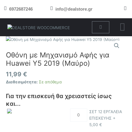
Μετάβαση
6972687246
info@dealstore.gr
στο
περιεχόμενο
Cart
Οθόνη
με
Μηχανισμό
Οθόνη με Μηχανισμό Αφής για
Αφής
Huawei Y5 2019 (Μαύρο)
για
Huawei
11,99
€
Y5
Διαθεσιμότητα:
Σε απόθεμα
2019
(Μαύρο)
Για την επισκευή θα χρειαστείς ίσως
ποσότητα
και...
ΣΕΤ 12 ΕΡΓΑΛΕΙΑ
ΕΠΙΣΚΕΥΗΣ +
5,00
€