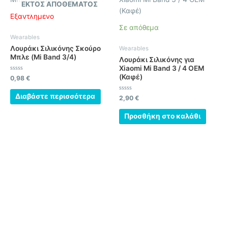
ΕΚΤΌΣ ΑΠΟΘΈΜΑΤΟΣ
Εξαντλημένο
Σε απόθεμα
Wearables
Λουράκι Σιλικόνης Σκούρο
Wearables
Μπλε (Mi Band 3/4)
Λουράκι Σιλικόνης για
Xiaomi Mi Band 3 / 4 OEM
(Καφέ)
Βαθμολογήθηκε
0,98
€
με
0
από
Διαβάστε περισσότερα
Βαθμολογήθηκε
2,90
€
5
με
0
από
Προσθήκη στο καλάθι
5