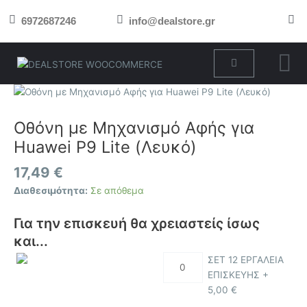
Μετάβαση
6972687246
info@dealstore.gr
στο
περιεχόμενο
Cart
Οθόνη
με
Μηχανισμό
Οθόνη με Μηχανισμό Αφής για
Αφής
Huawei P9 Lite (Λευκό)
για
Huawei
17,49
€
P9
Διαθεσιμότητα:
Σε απόθεμα
Lite
(Λευκό)
Για την επισκευή θα χρειαστείς ίσως
ποσότητα
και...
ΣΕΤ 12 ΕΡΓΑΛΕΙΑ
ΕΠΙΣΚΕΥΗΣ +
5,00
€