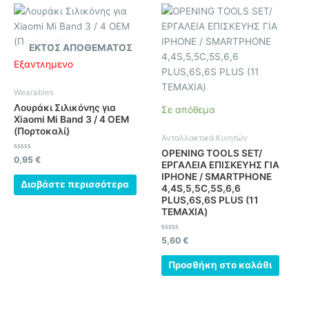
ΕΚΤΌΣ ΑΠΟΘΈΜΑΤΟΣ
Εξαντλημένο
Wearables
Λουράκι Σιλικόνης για
Σε απόθεμα
Xiaomi Mi Band 3 / 4 OEM
(Πορτοκαλί)
Ανταλλακτικά Κινητών
OPENING TOOLS SET/
Βαθμολογήθηκε
0,95
€
ΕΡΓΑΛΕΙΑ ΕΠΙΣΚΕΥΗΣ ΓΙΑ
με
0
IPHONE / SMARTPHONE
από
Διαβάστε περισσότερα
4,4S,5,5C,5S,6,6
5
PLUS,6S,6S PLUS (11
ΤΕΜΑΧΙΑ)
Βαθμολογήθηκε
5,60
€
με
0
από
Προσθήκη στο καλάθι
5