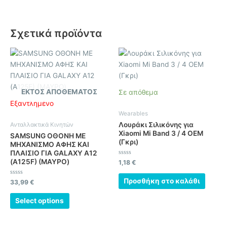
Σχετικά προϊόντα
ΕΚΤΌΣ ΑΠΟΘΈΜΑΤΟΣ
Σε απόθεμα
Εξαντλημένο
Wearables
Λουράκι Σιλικόνης για
Ανταλλακτικά Κινητών
Xiaomi Mi Band 3 / 4 OEM
SAMSUNG ΟΘΟΝΗ ΜΕ
(Γκρι)
ΜΗΧΑΝΙΣΜΟ ΑΦΗΣ ΚΑΙ
ΠΛΑΙΣΙΟ ΓΙΑ GALAXY A12
(A125F) (ΜΑΥΡΟ)
Βαθμολογήθηκε
1,18
€
με
0
από
Προσθήκη στο καλάθι
Βαθμολογήθηκε
33,99
€
5
με
0
από
Select options
5