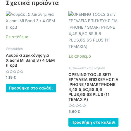
Σχετικά προϊόντα
Σε απόθεμα
Wearables
Λουράκι Σιλικόνης για
Σε απόθεμα
Xiaomi Mi Band 3 / 4 OEM
(Γκρι)
Ανταλλακτικά Κινητών
OPENING TOOLS SET/
Βαθμολογήθηκε
1,18
€
ΕΡΓΑΛΕΙΑ ΕΠΙΣΚΕΥΗΣ ΓΙΑ
με
0
IPHONE / SMARTPHONE
από
Προσθήκη στο καλάθι
4,4S,5,5C,5S,6,6
5
PLUS,6S,6S PLUS (11
ΤΕΜΑΧΙΑ)
Βαθμολογήθηκε
5,60
€
με
0
από
Προσθήκη στο καλάθι
5