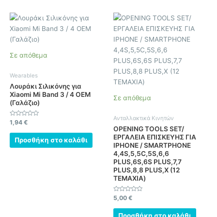
Σε απόθεμα
Wearables
Λουράκι Σιλικόνης για
Xiaomi Mi Band 3 / 4 OEM
Σε απόθεμα
(Γαλάζιο)
Ανταλλακτικά Κινητών
Βαθμολογήθηκε
1,94
€
με
OPENING TOOLS SET/
0
ΕΡΓΑΛΕΙΑ ΕΠΙΣΚΕΥΗΣ ΓΙΑ
από
Προσθήκη στο καλάθι
5
IPHONE / SMARTPHONE
4,4S,5,5C,5S,6,6
PLUS,6S,6S PLUS,7,7
PLUS,8,8 PLUS,X (12
ΤΕΜΑΧΙΑ)
Βαθμολογήθηκε
5,00
€
με
0
από
Προσθήκη στο καλάθι