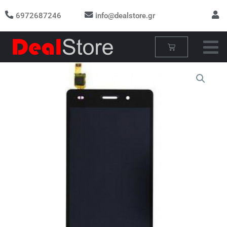
Μετάβαση
6972687246
info@dealstore.gr
στο
περιεχόμενο
Cart