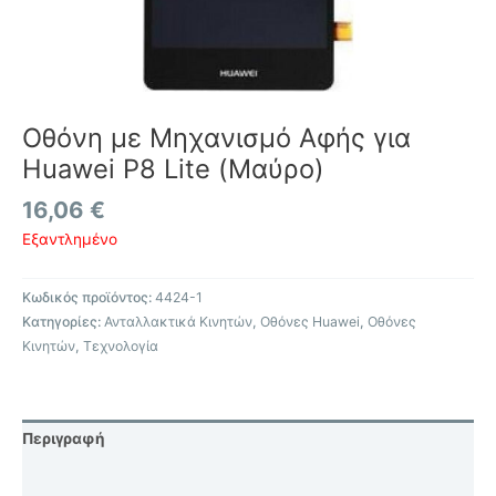
Οθόνη με Μηχανισμό Αφής για
Huawei P8 Lite (Μαύρο)
16,06
€
Εξαντλημένο
Κωδικός προϊόντος:
4424-1
Κατηγορίες:
Ανταλλακτικά Κινητών
,
Οθόνες Huawei
,
Οθόνες
Κινητών
,
Τεχνολογία
Περιγραφή
Επιπλέον πληροφορίες