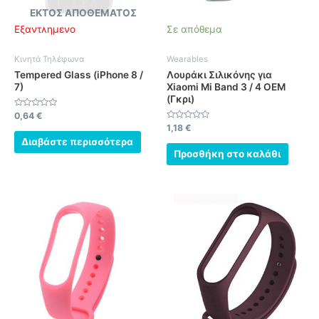
ΕΚΤΌΣ ΑΠΟΘΈΜΑΤΟΣ
Εξαντλημένο
Σε απόθεμα
Κινητά Τηλέφωνα
Wearables
Tempered Glass (iPhone 8 /
Λουράκι Σιλικόνης για
7)
Xiaomi Mi Band 3 / 4 OEM
(Γκρι)
Βαθμολογήθηκε
0,64
€
με
Βαθμολογήθηκε
1,18
€
0
με
από
Διαβάστε περισσότερα
0
5
από
Προσθήκη στο καλάθι
5