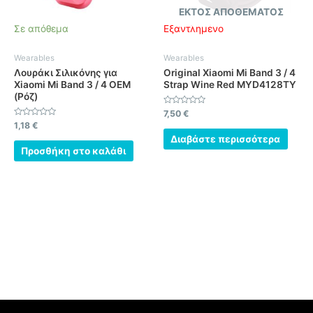
ΕΚΤΌΣ ΑΠΟΘΈΜΑΤΟΣ
Σε απόθεμα
Εξαντλημένο
Wearables
Wearables
Λουράκι Σιλικόνης για
Original Xiaomi Mi Band 3 / 4
Xiaomi Mi Band 3 / 4 OEM
Strap Wine Red MYD4128TY
(Ρόζ)
Βαθμολογήθηκε
7,50
€
με
Βαθμολογήθηκε
1,18
€
0
με
από
Διαβάστε περισσότερα
0
5
από
Προσθήκη στο καλάθι
5