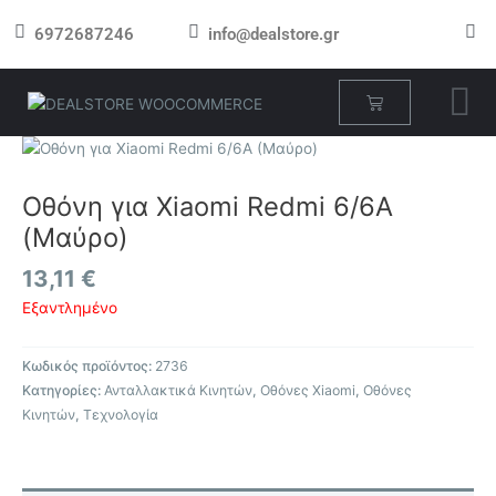
Μετάβαση
6972687246
info@dealstore.gr
στο
περιεχόμενο
Cart
Οθόνη για Xiaomi Redmi 6/6A
(Μαύρο)
13,11
€
Εξαντλημένο
Κωδικός προϊόντος:
2736
Κατηγορίες:
Ανταλλακτικά Κινητών
,
Οθόνες Xiaomi
,
Οθόνες
Κινητών
,
Τεχνολογία