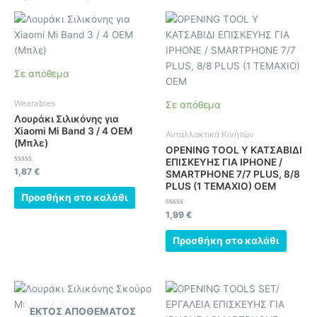
Σε απόθεμα
Wearables
Σε απόθεμα
Λουράκι Σιλικόνης για
Xiaomi Mi Band 3 / 4 OEM
Ανταλλακτικά Κινητών
(Μπλε)
OPENING TOOL Y ΚΑΤΣΑΒΙΔΙ
ΕΠΙΣΚΕΥΗΣ ΓΙΑ IPHONE /
Βαθμολογήθηκε
1,87
€
SMARTPHONE 7/7 PLUS, 8/8
με
PLUS (1 ΤΕΜΑΧΙΟ) OEM
0
από
Προσθήκη στο καλάθι
5
Βαθμολογήθηκε
1,99
€
με
0
από
Προσθήκη στο καλάθι
5
ΕΚΤΌΣ ΑΠΟΘΈΜΑΤΟΣ