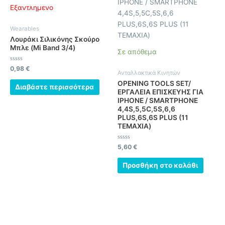
Εξαντλημένο
Wearables
Λουράκι Σιλικόνης Σκούρο
Μπλε (Mi Band 3/4)
Σε απόθεμα
Βαθμολογήθηκε
0,98
€
Ανταλλακτικά Κινητών
με
0
OPENING TOOLS SET/
από
Διαβάστε περισσότερα
5
ΕΡΓΑΛΕΙΑ ΕΠΙΣΚΕΥΗΣ ΓΙΑ
IPHONE / SMARTPHONE
4,4S,5,5C,5S,6,6
PLUS,6S,6S PLUS (11
ΤΕΜΑΧΙΑ)
Βαθμολογήθηκε
5,60
€
με
0
από
Προσθήκη στο καλάθι
5