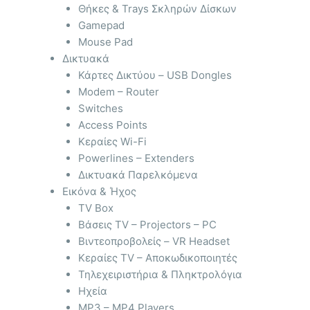
Θήκες & Trays Σκληρών Δίσκων
Gamepad
Mouse Pad
Δικτυακά
Κάρτες Δικτύου – USB Dongles
Modem – Router
Switches
Access Points
Κεραίες Wi-Fi
Powerlines – Extenders
Δικτυακά Παρελκόμενα
Εικόνα & Ήχος
TV Box
Βάσεις TV – Projectors – PC
Βιντεοπροβολείς – VR Headset
Κεραίες TV – Αποκωδικοποιητές
Τηλεχειριστήρια & Πληκτρολόγια
Ηχεία
MP3 – MP4 Players