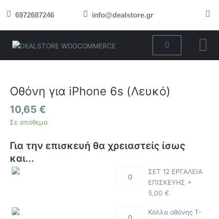
Μετάβαση
6972687246
info@dealstore.gr
στο
περιεχόμενο
Cart
Οθόνη
για
iPhone
Οθόνη για iPhone 6s (Λευκό)
6s
10,65
€
(Λευκό)
ποσότητα
Σε απόθεμα
Για την επισκευή θα χρειαστείς ίσως
και...
ΣΕΤ 12 ΕΡΓΑΛΕΙΑ
ΕΠΙΣΚΕΥΗΣ +
5,00
€
Κόλλα οθόνης T-