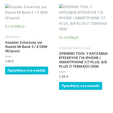
Σε απόθεμα
Wearables
Σε απόθεμα
Λουράκι Σιλικόνης για
Xiaomi Mi Band 3 / 4 OEM
Ανταλλακτικά Κινητών
(Κίτρινο)
OPENING TOOL Y ΚΑΤΣΑΒΙΔΙ
ΕΠΙΣΚΕΥΗΣ ΓΙΑ IPHONE /
Βαθμολογήθηκε
1,18
€
SMARTPHONE 7/7 PLUS, 8/8
με
PLUS (1 ΤΕΜΑΧΙΟ) OEM
0
από
Προσθήκη στο καλάθι
5
Βαθμολογήθηκε
1,99
€
με
0
από
Προσθήκη στο καλάθι
5