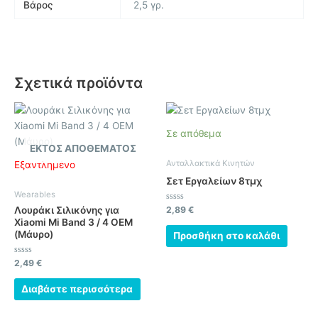
Βάρος
2,5 γρ.
Σχετικά προϊόντα
Σε απόθεμα
ΕΚΤΌΣ ΑΠΟΘΈΜΑΤΟΣ
Ανταλλακτικά Κινητών
Εξαντλημένο
Σετ Εργαλείων 8τμχ
Wearables
Βαθμολογήθηκε
Λουράκι Σιλικόνης για
2,89
€
με
Xiaomi Mi Band 3 / 4 OEM
0
από
(Μάυρο)
Προσθήκη στο καλάθι
5
Βαθμολογήθηκε
2,49
€
με
0
από
Διαβάστε περισσότερα
5