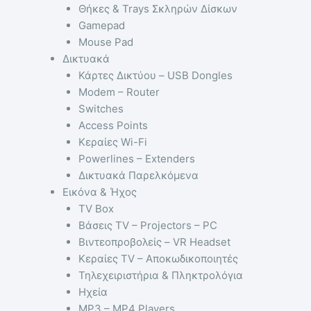
Θήκες & Trays Σκληρών Δίσκων
Gamepad
Mouse Pad
Δικτυακά
Κάρτες Δικτύου – USB Dongles
Modem – Router
Switches
Access Points
Κεραίες Wi-Fi
Powerlines – Extenders
Δικτυακά Παρελκόμενα
Εικόνα & Ήχος
TV Box
Βάσεις TV – Projectors – PC
Βιντεοπροβολείς – VR Headset
Κεραίες TV – Αποκωδικοποιητές
Τηλεχειριστήρια & Πληκτρολόγια
Ηχεία
MP3 – MP4 Players