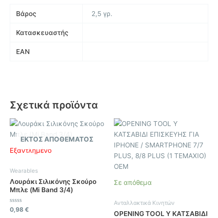
Βάρος
2,5 γρ.
Κατασκευαστής
EAN
Σχετικά προϊόντα
ΕΚΤΌΣ ΑΠΟΘΈΜΑΤΟΣ
Εξαντλημένο
Wearables
Λουράκι Σιλικόνης Σκούρο
Σε απόθεμα
Μπλε (Mi Band 3/4)
Ανταλλακτικά Κινητών
Βαθμολογήθηκε
0,98
€
OPENING TOOL Y ΚΑΤΣΑΒΙΔΙ
με