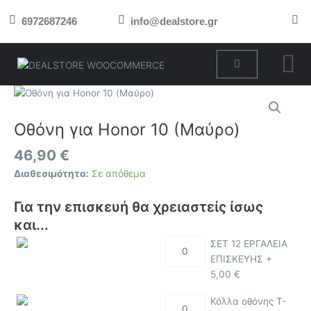
Μετάβαση
6972687246
info@dealstore.gr
στο
περιεχόμενο
Cart
Οθόνη
για
Honor
Οθόνη για Honor 10 (Μαύρο)
10
46,90
€
(Μαύρο)
ποσότητα
Διαθεσιμότητα:
Σε απόθεμα
Για την επισκευή θα χρειαστείς ίσως
και...
ΣΕΤ 12 ΕΡΓΑΛΕΙΑ
ΕΠΙΣΚΕΥΗΣ +
5,00
€
Κόλλα οθόνης T-