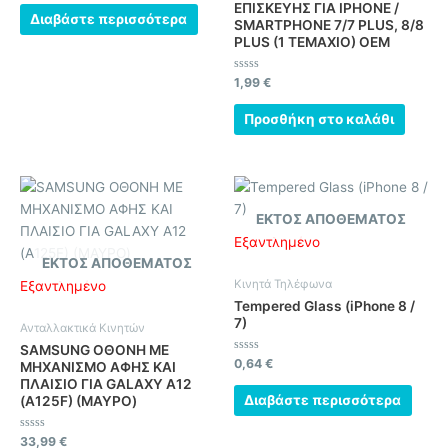
0
ΕΠΙΣΚΕΥΗΣ ΓΙΑ IPHONE /
από
Διαβάστε περισσότερα
SMARTPHONE 7/7 PLUS, 8/8
5
PLUS (1 ΤΕΜΑΧΙΟ) OEM
Βαθμολογήθηκε
1,99
€
με
0
από
Προσθήκη στο καλάθι
5
ΕΚΤΌΣ ΑΠΟΘΈΜΑΤΟΣ
Εξαντλημένο
ΕΚΤΌΣ ΑΠΟΘΈΜΑΤΟΣ
Κινητά Τηλέφωνα
Εξαντλημένο
Tempered Glass (iPhone 8 /
7)
Ανταλλακτικά Κινητών
SAMSUNG ΟΘΟΝΗ ΜΕ
Βαθμολογήθηκε
0,64
€
ΜΗΧΑΝΙΣΜΟ ΑΦΗΣ ΚΑΙ
με
ΠΛΑΙΣΙΟ ΓΙΑ GALAXY A12
0
από
Διαβάστε περισσότερα
(A125F) (ΜΑΥΡΟ)
5
Βαθμολογήθηκε
33,99
€