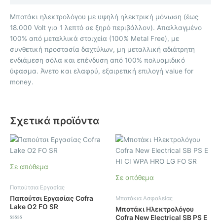
Μποτάκι ηλεκτρολόγου με υψηλή ηλεκτρική μόνωση (έως
18.000 Volt για 1 λεπτό σε ξηρό περιβάλλον). Απαλλαγμένο
100% από μεταλλικά στοιχεία (100% Metal Free), με
συνθετική προστασία δαχτύλων, μη μεταλλική αδιάτρητη
ενδιάμεση σόλα και επένδυση από 100% πολυαμιδικό
ύφασμα. Άνετο και ελαφρύ, εξαιρετική επιλογή value for
money.
Σχετικά προϊόντα
Αυτό
Αυτό
το
το
προϊόν
προϊόν
Σε απόθεμα
έχει
έχει
Σε απόθεμα
πολλαπλές
πολλαπλές
Παπούτσια Εργασίας
παραλλαγές.
παραλλαγές.
Παπούτσι Εργασίας Cofra
Μποτάκια Ασφαλείας
Οι
Οι
Lake O2 FO SR
Μποτάκι Ηλεκτρολόγου
επιλογές
επιλογές
Cofra New Electrical SB PS E