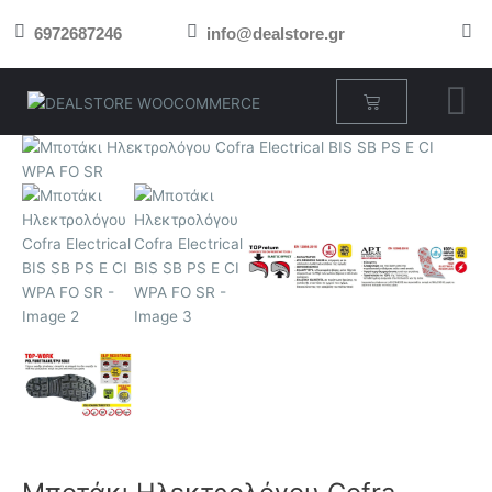
Μετάβαση
6972687246
info@dealstore.gr
στο
περιεχόμενο
Cart
Μποτάκι
Ηλεκτρολόγου
Cofra
Electrical
BIS
SB
PS
E
CI
WPA
FO
SR
ποσότητα