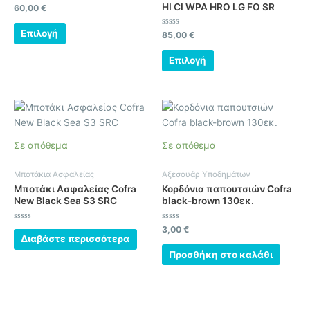
HI CI WPA HRO LG FO SR
μπορούν
μπορούν
Βαθμολογήθηκε
60,00
€
με
να
να
0
από
Επιλογή
Βαθμολογήθηκε
85,00
€
επιλεγούν
επιλεγούν
5
με
0
στη
στη
από
Επιλογή
5
σελίδα
σελίδα
του
του
προϊόντος
προϊόντος
Σε απόθεμα
Σε απόθεμα
Μποτάκια Ασφαλείας
Αξεσουάρ Υποδημάτων
Μποτάκι Ασφαλείας Cofra
Κορδόνια παπουτσιών Cofra
New Black Sea S3 SRC
black-brown 130εκ.
Βαθμολογήθηκε
Βαθμολογήθηκε
3,00
€
με
με
Διαβάστε περισσότερα
0
0
από
από
Προσθήκη στο καλάθι
5
5