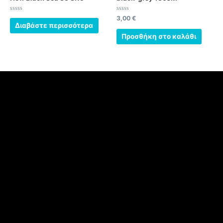
Βαθμολογήθηκε
Βαθμολογήθηκε
3,00
€
με
με
Διαβάστε περισσότερα
0
0
από
από
Προσθήκη στο καλάθι
5
5