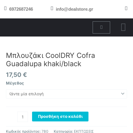
Μετάβαση
6972687246
info@dealstore.gr
στο
περιεχόμενο
Cart
Μπλουζάκι
CoolDRY
Cofra
Μπλουζάκι CoolDRY Cofra
Guadalupa
Guadalupa khaki/black
khaki/black
ποσότητα
17,50
€
Μέγεθος
Προσθήκη στο καλάθι
Κωδικός προϊόντος:
780
Κατηγορία:
ΕΚΠΤΩΣΕΙΣ