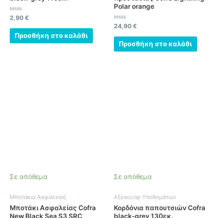
Polar orange
Βαθμολογήθηκε
2,90
€
με
Βαθμολογήθηκε
24,90
€
0
με
από
Προσθήκη στο καλάθι
0
5
από
Προσθήκη στο καλάθι
5
Σε απόθεμα
Σε απόθεμα
Μποτάκια Ασφαλείας
Αξεσουάρ Υποδημάτων
Μποτάκι Ασφαλείας Cofra
Κορδόνια παπουτσιών Cofra
New Black Sea S3 SRC
black-grey 130εκ.