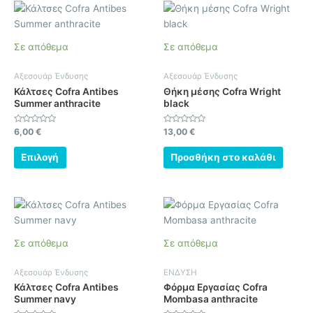
Αυτό
το
προϊόν
Σε απόθεμα
Σε απόθεμα
έχει
πολλαπλές
Αξεσουάρ Ένδυσης
Αξεσουάρ Ένδυσης
παραλλαγές.
Κάλτσες Cofra Antibes
Θήκη μέσης Cofra Wright
Οι
Summer anthracite
black
επιλογές
μπορούν
Βαθμολογήθηκε
Βαθμολογήθηκε
6,00
€
13,00
€
με
με
να
0
0
από
από
Επιλογή
Προσθήκη στο καλάθι
επιλεγούν
5
5
στη
σελίδα
Αυτό
Αυτό
του
το
το
προϊόντος
προϊόν
προϊόν
Σε απόθεμα
Σε απόθεμα
έχει
έχει
πολλαπλές
πολλαπλές
Αξεσουάρ Ένδυσης
ΕΝΔΥΣΗ
παραλλαγές.
παραλλαγές.
Κάλτσες Cofra Antibes
Φόρμα Εργασίας Cofra
Οι
Οι
Summer navy
Mombasa anthracite
επιλογές
επιλογές