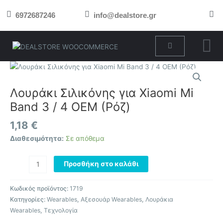
Μετάβαση
6972687246
info@dealstore.gr
στο
περιεχόμενο
Cart
Λουράκι
Σιλικόνης
για
Λουράκι Σιλικόνης για Xiaomi Mi
Xiaomi
Band 3 / 4 OEM (Ρόζ)
Mi
Band
1,18
€
3
Διαθεσιμότητα:
Σε απόθεμα
/
4
Προσθήκη στο καλάθι
OEM
(Ρόζ)
ποσότητα
Κωδικός προϊόντος:
1719
Κατηγορίες:
Wearables
,
Αξεσουάρ Wearables
,
Λουράκια
Wearables
,
Τεχνολογία