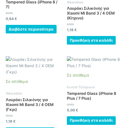
Tempered Glass (iPhone 8 /
Wearables
7)
Λουράκι Σιλικόνης για
Xiaomi Mi Band 3 / 4 OEM
(Κίτρινο)
Βαθμολογήθηκε
0,64
€
με
0
από
Διαβάστε περισσότερα
Βαθμολογήθηκε
1,18
€
5
με
0
από
Προσθήκη στο καλάθι
5
Σε απόθεμα
Σε απόθεμα
Κινητά Τηλέφωνα
Tempered Glass (iPhone 8
Wearables
Plus / 7 Plus)
Λουράκι Σιλικόνης για
Xiaomi Mi Band 3 / 4 OEM
(Γκρι)
Βαθμολογήθηκε
5,00
€
με
0
από
Προσθήκη στο καλάθι
Βαθμολογήθηκε
1,18
€
5
με
0