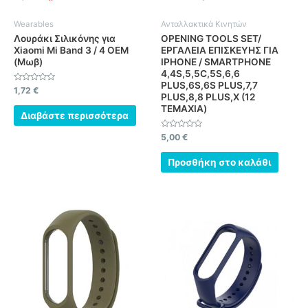
Wearables
Ανταλλακτικά Κινητών
Λουράκι Σιλικόνης για
OPENING TOOLS SET/
Xiaomi Mi Band 3 / 4 OEM
ΕΡΓΑΛΕΙΑ ΕΠΙΣΚΕΥΗΣ ΓΙΑ
(Μωβ)
IPHONE / SMARTPHONE
4,4S,5,5C,5S,6,6
PLUS,6S,6S PLUS,7,7
Βαθμολογήθηκε
1,72
€
PLUS,8,8 PLUS,X (12
με
0
ΤΕΜΑΧΙΑ)
από
Διαβάστε περισσότερα
5
Βαθμολογήθηκε
5,00
€
με
0
από
Προσθήκη στο καλάθι
5