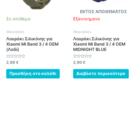
ΕΚΤΌΣ ΑΠΟΘΈΜΑΤΟΣ
Σε απόθεμα
Εξαντλημένο
Wearables
Wearables
Λουράκι Σιλικόνης για
Λουράκι Σιλικόνης για
Xiaomi Mi Band 3 / 4 OEM
Xiaomi Mi Band 3 / 4 OEM
(Λαδί)
MIDNIGHT BLUE
Βαθμολογήθηκε
Βαθμολογήθηκε
2,89
€
2,90
€
με
με
0
0
από
από
Προσθήκη στο καλάθι
Διαβάστε περισσότερα
5
5