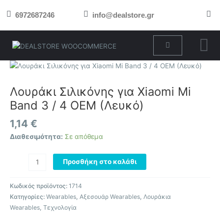
Μετάβαση
6972687246
info@dealstore.gr
στο
περιεχόμενο
Cart
Λουράκι
Σιλικόνης
για
Λουράκι Σιλικόνης για Xiaomi Mi
Xiaomi
Band 3 / 4 OEM (Λευκό)
Mi
Band
1,14
€
3
Διαθεσιμότητα:
Σε απόθεμα
/
4
Προσθήκη στο καλάθι
OEM
(Λευκό)
ποσότητα
Κωδικός προϊόντος:
1714
Κατηγορίες:
Wearables
,
Αξεσουάρ Wearables
,
Λουράκια
Wearables
,
Τεχνολογία