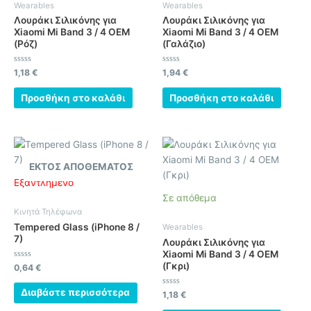
Wearables
Wearables
Λουράκι Σιλικόνης για
Λουράκι Σιλικόνης για
Xiaomi Mi Band 3 / 4 OEM
Xiaomi Mi Band 3 / 4 OEM
(Ρόζ)
(Γαλάζιο)
Βαθμολογήθηκε
Βαθμολογήθηκε
1,18
€
1,94
€
με
με
0
0
από
από
Προσθήκη στο καλάθι
Προσθήκη στο καλάθι
5
5
ΕΚΤΌΣ ΑΠΟΘΈΜΑΤΟΣ
Εξαντλημένο
Σε απόθεμα
Κινητά Τηλέφωνα
Tempered Glass (iPhone 8 /
Wearables
7)
Λουράκι Σιλικόνης για
Xiaomi Mi Band 3 / 4 OEM
(Γκρι)
Βαθμολογήθηκε
0,64
€
με
0
από
Διαβάστε περισσότερα
Βαθμολογήθηκε
1,18
€
5
με
0