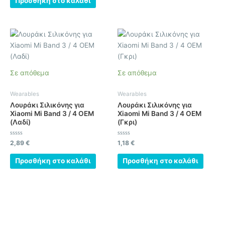
Προσθήκη στο καλάθι
5
Σε απόθεμα
Σε απόθεμα
Wearables
Wearables
Λουράκι Σιλικόνης για
Λουράκι Σιλικόνης για
Xiaomi Mi Band 3 / 4 OEM
Xiaomi Mi Band 3 / 4 OEM
(Λαδί)
(Γκρι)
Βαθμολογήθηκε
Βαθμολογήθηκε
2,89
€
1,18
€
με
με
0
0
από
από
Προσθήκη στο καλάθι
Προσθήκη στο καλάθι
5
5