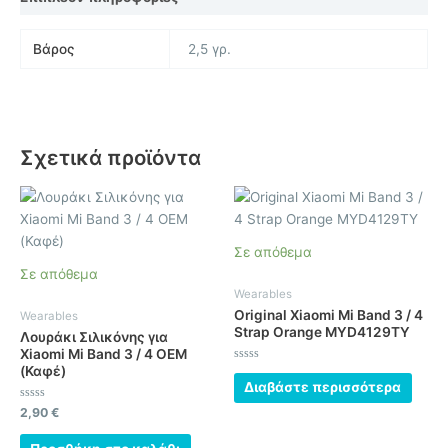
Βάρος
2,5 γρ.
Σχετικά προϊόντα
Σε απόθεμα
Σε απόθεμα
Wearables
Original Xiaomi Mi Band 3 / 4
Wearables
Strap Orange MYD4129TY
Λουράκι Σιλικόνης για
Xiaomi Mi Band 3 / 4 OEM
(Καφέ)
Βαθμολογήθηκε
με
Διαβάστε περισσότερα
0
από
Βαθμολογήθηκε
2,90
€
5
με
0
από