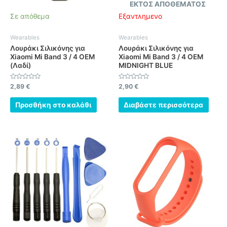
ΕΚΤΌΣ ΑΠΟΘΈΜΑΤΟΣ
Σε απόθεμα
Εξαντλημένο
Wearables
Wearables
Λουράκι Σιλικόνης για
Λουράκι Σιλικόνης για
Xiaomi Mi Band 3 / 4 OEM
Xiaomi Mi Band 3 / 4 OEM
(Λαδί)
MIDNIGHT BLUE
Βαθμολογήθηκε
Βαθμολογήθηκε
2,89
€
2,90
€
με
με
0
0
από
από
Προσθήκη στο καλάθι
Διαβάστε περισσότερα
5
5