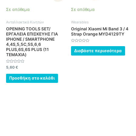
Σε απόθεμα
Σε απόθεμα
Ανταλλακτικά Κινητών
Wearables
OPENING TOOLS SET/
Original Xiaomi Mi Band 3 / 4
ΕΡΓΑΛΕΙΑ ΕΠΙΣΚΕΥΗΣ ΓΙΑ
Strap Orange MYD4129TY
IPHONE / SMARTPHONE
4,4S,5,5C,5S,6,6
Βαθμολογήθηκε
PLUS,6S,6S PLUS (11
με
Διαβάστε περισσότερα
0
ΤΕΜΑΧΙΑ)
από
5
Βαθμολογήθηκε
5,60
€
με
0
από
Προσθήκη στο καλάθι
5