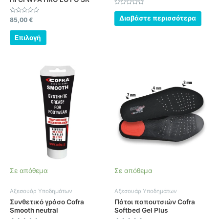
προϊόντος
Βαθμολογήθηκε
με
Διαβάστε περισσότερα
Βαθμολογήθηκε
85,00
€
0
με
από
0
5
από
Επιλογή
5
Αυτό
το
προϊόν
έχει
πολλαπλές
παραλλαγές.
Οι
επιλογές
μπορούν
να
Σε απόθεμα
Σε απόθεμα
επιλεγούν
στη
Αξεσουάρ Υποδημάτων
Αξεσουάρ Υποδημάτων
σελίδα
Συνθετικό γράσο Cofra
Πάτοι παπουτσιών Cofra
του
Smooth neutral
Softbed Gel Plus