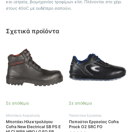
και ιατρεία, βιομηχανίες τροφίμων κλπ. Πλένονται στο χέρι
στους 40οC με ουδέτερο σαπούνι.
Σχετικά προϊόντα
Αυτό
το
προϊόν
έχει
πολλαπλές
παραλλαγές.
Οι
επιλογές
μπορούν
να
Σε απόθεμα
Σε απόθεμα
επιλεγούν
στη
Μποτάκια Ασφαλείας
Παπούτσια Εργασίας
σελίδα
Μποτάκι Ηλεκτρολόγου
Παπούτσι Εργασίας Cofra
του
Cofra New Electrical SB PS E
Prock O2 SRC FO
HI CI WPA HRO LG FO SR