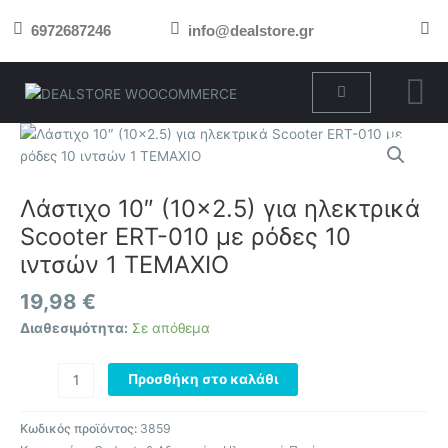
Μετάβαση
6972687246
info@dealstore.gr
στο
περιεχόμενο
Cart
Λάστιχο
10″
(10×2.5)
για
Λάστιχο 10″ (10×2.5) για ηλεκτρικά
ηλεκτρικά
Scooter ERT-010 με ρόδες 10
Scooter
ιντσών 1 ΤΕΜΑΧΙΟ
ERT-
010
19,98
€
με
Διαθεσιμότητα:
Σε απόθεμα
ρόδες
10
ιντσών
Προσθήκη στο καλάθι
1
ΤΕΜΑΧΙΟ
Κωδικός προϊόντος:
3859
ποσότητα