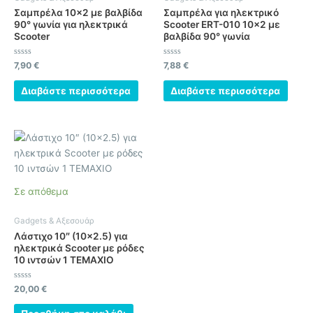
Σαμπρέλα 10×2 με βαλβίδα
Σαμπρέλα για ηλεκτρικό
90° γωνία για ηλεκτρικά
Scooter ERT-010 10×2 με
Scooter
βαλβίδα 90° γωνία
Βαθμολογήθηκε
Βαθμολογήθηκε
7,90
€
7,88
€
με
με
0
0
από
από
Διαβάστε περισσότερα
Διαβάστε περισσότερα
5
5
Σε απόθεμα
Gadgets & Αξεσουάρ
Λάστιχο 10″ (10×2.5) για
ηλεκτρικά Scooter με ρόδες
10 ιντσών 1 ΤΕΜΑΧΙΟ
Βαθμολογήθηκε
20,00
€
με
0
από