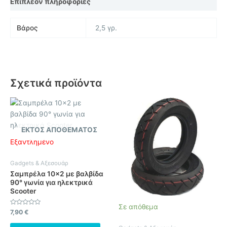
Επιπλέον πληροφορίες
Βάρος
2,5 γρ.
Σχετικά προϊόντα
ΕΚΤΌΣ ΑΠΟΘΈΜΑΤΟΣ
Εξαντλημένο
Gadgets & Αξεσουάρ
Σαμπρέλα 10×2 με βαλβίδα
90° γωνία για ηλεκτρικά
Scooter
Σε απόθεμα
Βαθμολογήθηκε
7,90
€
με
0