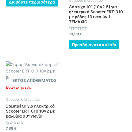
Gadgets & Αξεσουάρ
από
Διαβάστε περισσότερα
5
Λάστιχο 10″ (10×2.5) για
ηλεκτρικά Scooter ERT-010
με ρόδες 10 ιντσών 1
ΤΕΜΑΧΙΟ
Βαθμολογήθηκε
19,98
€
με
0
από
Προσθήκη στο καλάθι
5
ΕΚΤΌΣ ΑΠΟΘΈΜΑΤΟΣ
Εξαντλημένο
Gadgets & Αξεσουάρ
Σαμπρέλα για ηλεκτρικό
Scooter ERT-010 10×2 με
βαλβίδα 90° γωνία
Βαθμολογήθηκε
7,88
€
με