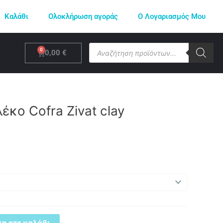
Καλάθι
Ολοκλήρωση αγοράς
Ο Λογαριασμός Μου
Products
Cart
0,00
€
search
έκο Cofra Zivat clay
η στο καλάθι