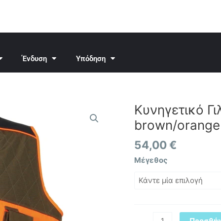
Ένδυση
Υπόδηση
Κυνηγετικό Γιλ
Κυνηγετικό
Γιλέκο
brown/orange
Cofra
Zivat
54,00
€
clay
Μέγεθος
brown/orange
ποσότητα
Προσθήκ