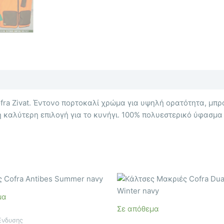
fra Zivat. Έντονο πορτοκαλί χρώμα για υψηλή ορατότητα, μπρ
 καλύτερη επιλογή για το κυνήγι. 100% πολυεστερικό ύφασμα
Αυτό
Αυτό
το
το
μα
προϊόν
προϊόν
Σε απόθεμα
έχει
έχει
Ένδυσης