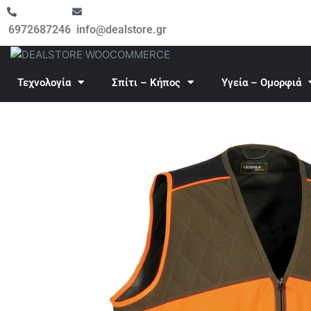
Μετάβαση
στο
6972687246
info@dealstore.gr
περιεχόμενο
Τεχνολογία
Σπίτι – Κήπος
Υγεία – Ομορφιά