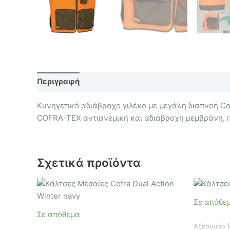
Περιγραφή
Επιπλέον πληροφορίες
Κυνηγετικό αδιάβροχο γιλέκο με μεγάλη διαπνοή Co
COFRA-TEX αντιανεμική και αδιάβροχη μεμβράνη, η
Σχετικά προϊόντα
Αυτό
το
Σε απόθε
προϊόν
Σε απόθεμα
έχει
Αξεσουάρ 