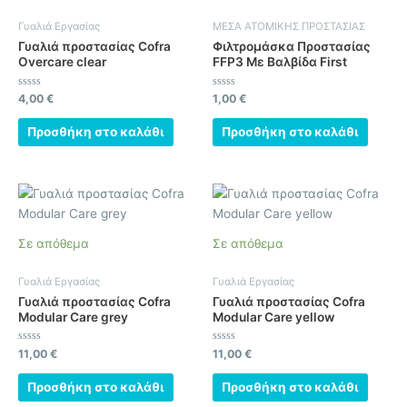
Γυαλιά Εργασίας
ΜΕΣΑ ΑΤΟΜΙΚΗΣ ΠΡΟΣΤΑΣΙΑΣ
Γυαλιά προστασίας Cofra
Φιλτρομάσκα Προστασίας
Overcare clear
FFP3 Με Βαλβίδα First
Βαθμολογήθηκε
Βαθμολογήθηκε
4,00
€
1,00
€
με
με
0
0
από
από
Προσθήκη στο καλάθι
Προσθήκη στο καλάθι
5
5
Σε απόθεμα
Σε απόθεμα
Γυαλιά Εργασίας
Γυαλιά Εργασίας
Γυαλιά προστασίας Cofra
Γυαλιά προστασίας Cofra
Modular Care grey
Modular Care yellow
Βαθμολογήθηκε
Βαθμολογήθηκε
11,00
€
11,00
€
με
με
0
0
από
από
Προσθήκη στο καλάθι
Προσθήκη στο καλάθι
5
5