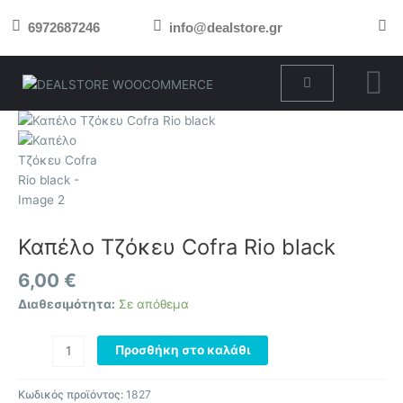
Μετάβαση
6972687246
info@dealstore.gr
στο
περιεχόμενο
Cart
Καπέλο
Τζόκευ
Cofra
Rio
black
ποσότητα
Καπέλο Τζόκευ Cofra Rio black
6,00
€
Διαθεσιμότητα:
Σε απόθεμα
Προσθήκη στο καλάθι
Κωδικός προϊόντος:
1827