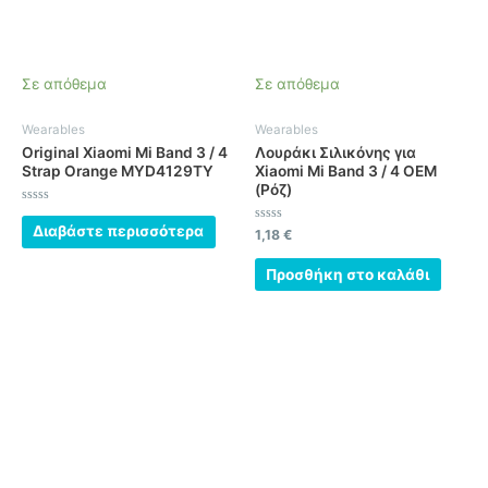
Σε απόθεμα
Σε απόθεμα
Wearables
Wearables
Original Xiaomi Mi Band 3 / 4
Λουράκι Σιλικόνης για
Strap Orange MYD4129TY
Xiaomi Mi Band 3 / 4 OEM
(Ρόζ)
Βαθμολογήθηκε
με
Διαβάστε περισσότερα
Βαθμολογήθηκε
1,18
€
0
με
από
0
5
από
Προσθήκη στο καλάθι
5