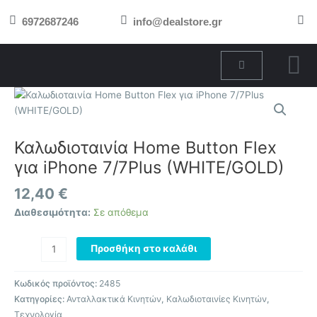
Μετάβαση
6972687246
info@dealstore.gr
στο
περιεχόμενο
Cart
Καλωδιοταινία
Home
Button
Flex
Καλωδιοταινία Home Button Flex
για
για iPhone 7/7Plus (WHITE/GOLD)
iPhone
7/7Plus
12,40
€
(WHITE/GOLD)
Διαθεσιμότητα:
Σε απόθεμα
ποσότητα
Προσθήκη στο καλάθι
Κωδικός προϊόντος:
2485
Κατηγορίες:
Ανταλλακτικά Κινητών
,
Καλωδιοταινίες Κινητών
,
Τεχνολογία