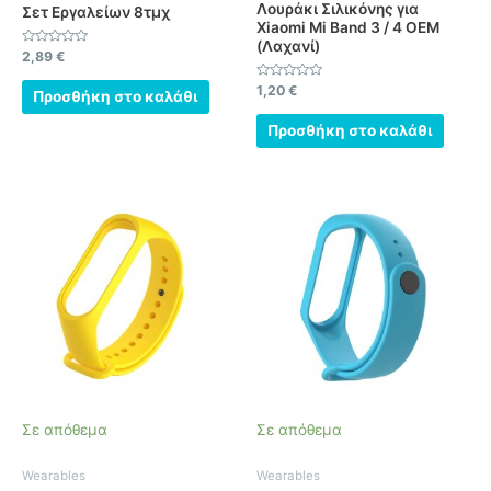
Λουράκι Σιλικόνης για
Σετ Εργαλείων 8τμχ
Xiaomi Mi Band 3 / 4 OEM
(Λαχανί)
Βαθμολογήθηκε
2,89
€
με
0
Βαθμολογήθηκε
1,20
€
από
Προσθήκη στο καλάθι
με
5
0
από
Προσθήκη στο καλάθι
5
Σε απόθεμα
Σε απόθεμα
Wearables
Wearables