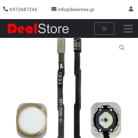
Μετάβαση
6972687246
info@dealstore.gr
στο
περιεχόμενο
Cart