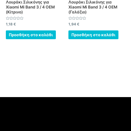
Λουράκι Σιλικόνης για
Λουράκι Σιλικόνης για
Xiaomi Mi Band 3 / 4 OEM
Xiaomi Mi Band 3 / 4 OEM
(Κίτρινο)
(Γαλάζιο)
Βαθμολογήθηκε
Βαθμολογήθηκε
1,18
€
1,94
€
με
με
0
0
από
από
Προσθήκη στο καλάθι
Προσθήκη στο καλάθι
5
5