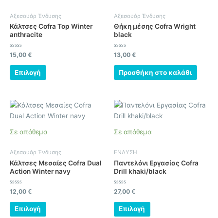
έχει
πολλαπλές
Αξεσουάρ Ένδυσης
Αξεσουάρ Ένδυσης
παραλλαγές.
Κάλτσες Cofra Top Winter
Θήκη μέσης Cofra Wright
Οι
anthracite
black
επιλογές
μπορούν
Βαθμολογήθηκε
Βαθμολογήθηκε
15,00
€
13,00
€
με
με
να
0
0
από
από
Επιλογή
Προσθήκη στο καλάθι
επιλεγούν
5
5
στη
σελίδα
Αυτό
Αυτό
του
το
το
προϊόντος
προϊόν
προϊόν
Σε απόθεμα
Σε απόθεμα
έχει
έχει
πολλαπλές
πολλαπλές
Αξεσουάρ Ένδυσης
ΕΝΔΥΣΗ
παραλλαγές.
παραλλαγές.
Κάλτσες Μεσαίες Cofra Dual
Παντελόνι Εργασίας Cofra
Οι
Οι
Action Winter navy
Drill khaki/black
επιλογές
επιλογές
μπορούν
μπορούν
Βαθμολογήθηκε
Βαθμολογήθηκε
12,00
€
27,00
€
με
με
να
να
0
0
από
από
Επιλογή
Επιλογή
επιλεγούν
επιλεγούν
5
5