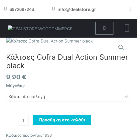
Μετάβαση
6972687246
info@dealstore.gr
στο
περιεχόμενο
Cart
Κάλτσες
Cofra
Dual
Κάλτσες Cofra Dual Action Summer
Action
black
Summer
black
9,90
€
ποσότητα
Μέγεθος
Προσθήκη στο καλάθι
Κωδικός προϊόντος:
1833