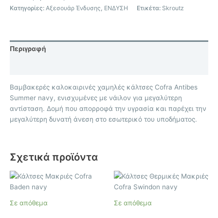
Κατηγορίες:
Αξεσουάρ Ένδυσης
,
ΕΝΔΥΣΗ
Ετικέτα:
Skroutz
Περιγραφή
Επιπλέον πληροφορίες
Βαμβακερές καλοκαιρινές χαμηλές κάλτσες Cofra Antibes
Summer navy, ενισχυμένες με νάιλον για μεγαλύτερη
αντίσταση. Δομή που απορροφά την υγρασία και παρέχει την
μεγαλύτερη δυνατή άνεση στο εσωτερικό του υποδήματος.
Σχετικά προϊόντα
Αυτό
Αυτό
το
το
προϊόν
προϊόν
Σε απόθεμα
Σε απόθεμα
έχει
έχει