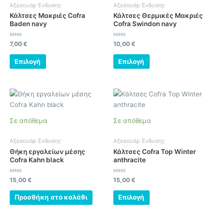
πολλαπλές
πολλαπλές
Αξεσουάρ Ένδυσης
Αξεσουάρ Ένδυσης
παραλλαγές.
παραλλαγές.
Κάλτσες Μακριές Cofra
Κάλτσες Θερμικές Μακριές
Οι
Οι
Baden navy
Cofra Swindon navy
επιλογές
επιλογές
μπορούν
μπορούν
Βαθμολογήθηκε
Βαθμολογήθηκε
7,00
€
10,00
€
με
με
να
να
0
0
από
από
Επιλογή
Επιλογή
επιλεγούν
επιλεγούν
5
5
στη
στη
σελίδα
σελίδα
Αυτό
του
του
το
προϊόντος
προϊόντος
προϊόν
Σε απόθεμα
Σε απόθεμα
έχει
πολλαπλές
Αξεσουάρ Ένδυσης
Αξεσουάρ Ένδυσης
παραλλαγές.
Θήκη εργαλείων μέσης
Κάλτσες Cofra Top Winter
Οι
Cofra Kahn black
anthracite
επιλογές
μπορούν
Βαθμολογήθηκε
Βαθμολογήθηκε
15,00
€
15,00
€
με
με
να
0
0
από
από
Προσθήκη στο καλάθι
Επιλογή
επιλεγούν
5
5
στη