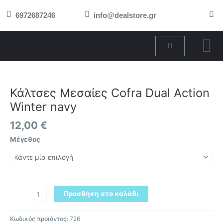
Μετάβαση
6972687246
info@dealstore.gr
στο
περιεχόμενο
Cart
Κάλτσες
Μεσαίες
Cofra
Κάλτσες Μεσαίες Cofra Dual Action
Dual
Winter navy
Action
Winter
12,00
€
navy
Μέγεθος
ποσότητα
Προσθήκη στο καλάθι
Κωδικός προϊόντος:
726