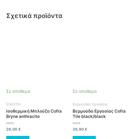
Σχετικά προϊόντα
Αυτό
Αυτό
το
το
προϊόν
προϊόν
έχει
έχει
πολλαπλές
πολλαπλές
παραλλαγές.
παραλλαγές.
Οι
Οι
επιλογές
επιλογές
μπορούν
μπορούν
να
να
Σε απόθεμα
Σε απόθεμα
επιλεγούν
επιλεγούν
στη
στη
ΕΝΔΥΣΗ
Βερμούδες Εργασίας
σελίδα
σελίδα
Ισοθερμική Μπλούζα Cofra
Βερμούδα Εργασίας Cofra
του
του
Bryne anthracite
Tile black/black
προϊόντος
προϊόντος
Βαθμολογήθηκε
Βαθμολογήθηκε
26,00
€
26,90
€
με
με
0
0
από
από