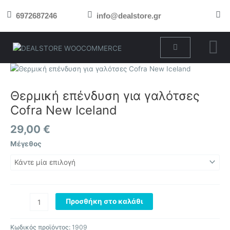
Μετάβαση
6972687246
info@dealstore.gr
στο
περιεχόμενο
Cart
Θερμική
επένδυση
για
Θερμική επένδυση για γαλότσες
γαλότσες
Cofra New Iceland
Cofra
New
29,00
€
Iceland
Μέγεθος
ποσότητα
Προσθήκη στο καλάθι
Κωδικός προϊόντος:
1909