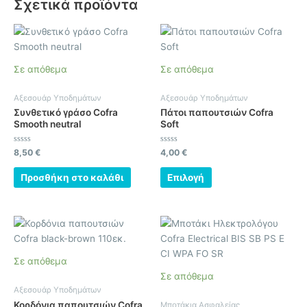
Σχετικά προϊόντα
Αυτό
το
προϊόν
Σε απόθεμα
Σε απόθεμα
έχει
πολλαπλές
Αξεσουάρ Υποδημάτων
Αξεσουάρ Υποδημάτων
παραλλαγές.
Συνθετικό γράσο Cofra
Πάτοι παπουτσιών Cofra
Οι
Smooth neutral
Soft
επιλογές
μπορούν
Βαθμολογήθηκε
Βαθμολογήθηκε
8,50
€
4,00
€
με
με
να
0
0
από
από
Προσθήκη στο καλάθι
Επιλογή
επιλεγούν
5
5
στη
σελίδα
Αυτό
του
το
προϊόντος
προϊόν
Σε απόθεμα
έχει
Σε απόθεμα
πολλαπλές
Αξεσουάρ Υποδημάτων
παραλλαγές.
Κορδόνια παπουτσιών Cofra
Μποτάκια Ασφαλείας