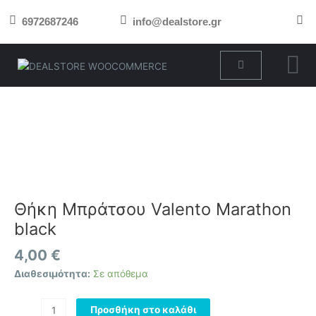
Μετάβαση
6972687246
info@dealstore.gr
στο
περιεχόμενο
Cart
Θήκη
Μπράτσου
Valento
Marathon
black
ποσότητα
Θήκη Μπράτσου Valento Marathon
black
4,00
€
Διαθεσιμότητα:
Σε απόθεμα
Προσθήκη στο καλάθι