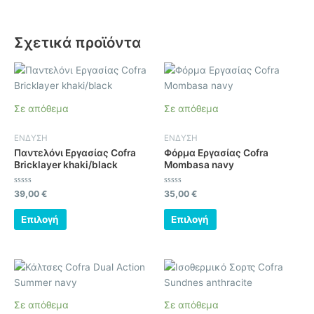
Σχετικά προϊόντα
Αυτό
Αυτό
το
το
προϊόν
προϊόν
Σε απόθεμα
Σε απόθεμα
έχει
έχει
πολλαπλές
πολλαπλές
ΕΝΔΥΣΗ
ΕΝΔΥΣΗ
παραλλαγές.
παραλλαγές.
Παντελόνι Εργασίας Cofra
Φόρμα Εργασίας Cofra
Οι
Οι
Bricklayer khaki/black
Mombasa navy
επιλογές
επιλογές
μπορούν
μπορούν
Βαθμολογήθηκε
Βαθμολογήθηκε
39,00
€
35,00
€
με
με
να
να
0
0
από
από
Επιλογή
Επιλογή
επιλεγούν
επιλεγούν
5
5
στη
στη
σελίδα
σελίδα
Αυτό
Αυτό
του
του
το
το
προϊόντος
προϊόντος
προϊόν
προϊόν
Σε απόθεμα
Σε απόθεμα
έχει
έχει