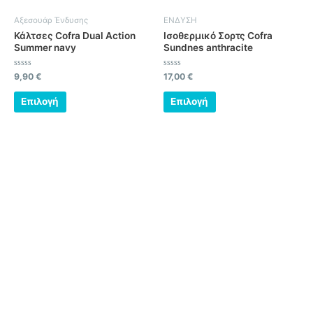
πολλαπλές
πολλαπλές
Αξεσουάρ Ένδυσης
ΕΝΔΥΣΗ
παραλλαγές.
παραλλαγές.
Κάλτσες Cofra Dual Action
Ισοθερμικό Σορτς Cofra
Οι
Οι
Summer navy
Sundnes anthracite
επιλογές
επιλογές
μπορούν
μπορούν
Βαθμολογήθηκε
Βαθμολογήθηκε
9,90
€
17,00
€
με
με
να
να
0
0
από
από
Επιλογή
Επιλογή
επιλεγούν
επιλεγούν
5
5
στη
στη
σελίδα
σελίδα
του
του
προϊόντος
προϊόντος