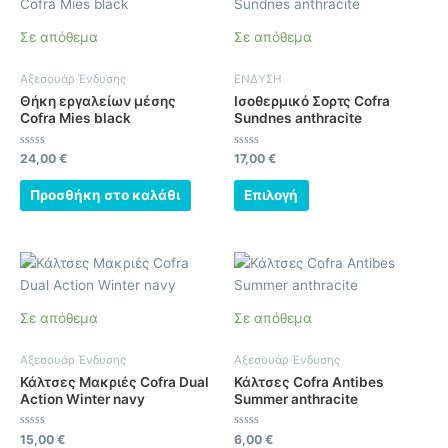
το
προϊόν
Σε απόθεμα
Σε απόθεμα
έχει
πολλαπλές
Αξεσουάρ Ένδυσης
ΕΝΔΥΣΗ
παραλλαγές.
Θήκη εργαλείων μέσης
Ισοθερμικό Σορτς Cofra
Οι
Cofra Mies black
Sundnes anthracite
επιλογές
μπορούν
Βαθμολογήθηκε
Βαθμολογήθηκε
24,00
€
17,00
€
με
με
να
0
0
από
από
Προσθήκη στο καλάθι
Επιλογή
επιλεγούν
5
5
στη
σελίδα
Αυτό
Αυτό
του
το
το
προϊόντος
προϊόν
προϊόν
Σε απόθεμα
Σε απόθεμα
έχει
έχει
πολλαπλές
πολλαπλές
Αξεσουάρ Ένδυσης
Αξεσουάρ Ένδυσης
παραλλαγές.
παραλλαγές.
Κάλτσες Μακριές Cofra Dual
Κάλτσες Cofra Antibes
Οι
Οι
Action Winter navy
Summer anthracite
επιλογές
επιλογές
μπορούν
μπορούν
Βαθμολογήθηκε
Βαθμολογήθηκε
15,00
€
6,00
€