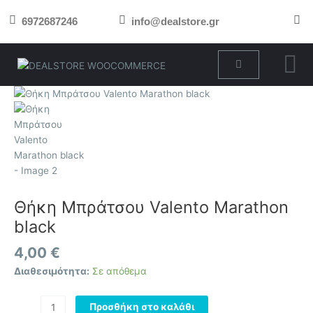
Μετάβαση
6972687246
info@dealstore.gr
στο
περιεχόμενο
Cart
Θήκη
Μπράτσου
Valento
Marathon
black
ποσότητα
Θήκη Μπράτσου Valento Marathon
black
4,00
€
Διαθεσιμότητα:
Σε απόθεμα
Προσθήκη στο καλάθι