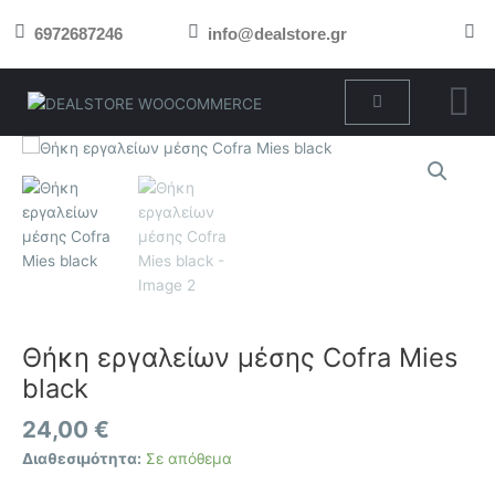
Μετάβαση
6972687246
info@dealstore.gr
στο
περιεχόμενο
Cart
Θήκη
εργαλείων
μέσης
Cofra
Mies
black
ποσότητα
Θήκη εργαλείων μέσης Cofra Mies
black
24,00
€
Διαθεσιμότητα:
Σε απόθεμα