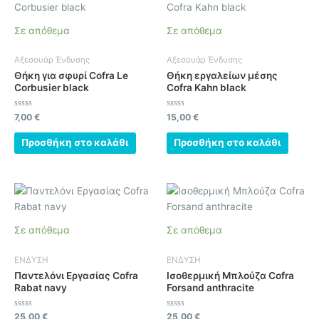
Σε απόθεμα
Σε απόθεμα
Αξεσουάρ Ένδυσης
Αξεσουάρ Ένδυσης
Θήκη για σφυρί Cofra Le
Θήκη εργαλείων μέσης
Corbusier black
Cofra Kahn black
Βαθμολογήθηκε
Βαθμολογήθηκε
7,00
€
15,00
€
με
με
0
0
από
από
Προσθήκη στο καλάθι
Προσθήκη στο καλάθι
5
5
Αυτό
Αυτό
το
το
προϊόν
προϊόν
Σε απόθεμα
Σε απόθεμα
έχει
έχει
πολλαπλές
πολλαπλές
ΕΝΔΥΣΗ
ΕΝΔΥΣΗ
παραλλαγές.
παραλλαγές.
Παντελόνι Εργασίας Cofra
Ισοθερμική Μπλούζα Cofra
Οι
Οι
Rabat navy
Forsand anthracite
επιλογές
επιλογές
μπορούν
μπορούν
Βαθμολογήθηκε
Βαθμολογήθηκε
25,00
€
25,00
€