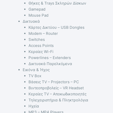
Θήκες & Trays Σκληρών Δίσκων
Gamepad
Mouse Pad
Δικτυακά
Κάρτες Δικτύου – USB Dongles
Modem – Router
Switches
Access Points
Κεραίες Wi-Fi
Powerlines – Extenders
Δικτυακά Παρελκόμενα
Εικόνα & Ήχος
TV Box
Βάσεις TV – Projectors – PC
Βιντεοπροβολείς – VR Headset
Κεραίες TV – Αποκωδικοποιητές
Τηλεχειριστήρια & Πληκτρολόγια
Ηχεία
MP3 – MP4 Players