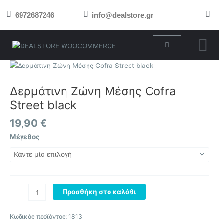
Μετάβαση
6972687246
info@dealstore.gr
στο
περιεχόμενο
Cart
Δερμάτινη
Ζώνη
Μέσης
Δερμάτινη Ζώνη Μέσης Cofra
Cofra
Street black
Street
black
19,90
€
ποσότητα
Μέγεθος
Προσθήκη στο καλάθι
Κωδικός προϊόντος:
1813