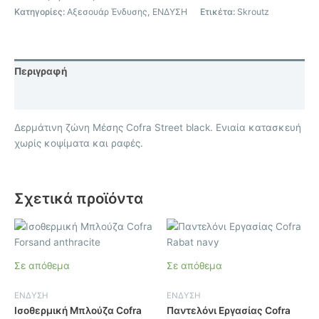
Κατηγορίες:
Αξεσουάρ Ένδυσης
,
ΕΝΔΥΣΗ
Ετικέτα:
Skroutz
Περιγραφή
Επιπλέον πληροφορίες
Δερμάτινη ζώνη Μέσης Cofra Street black. Ενιαία κατασκευή
χωρίς κοψίματα και ραφές.
Σχετικά προϊόντα
Αυτό
Αυτό
το
το
προϊόν
προϊόν
Σε απόθεμα
Σε απόθεμα
έχει
έχει
πολλαπλές
πολλαπλές
ΕΝΔΥΣΗ
ΕΝΔΥΣΗ
παραλλαγές.
παραλλαγές.
Ισοθερμική Μπλούζα Cofra
Παντελόνι Εργασίας Cofra