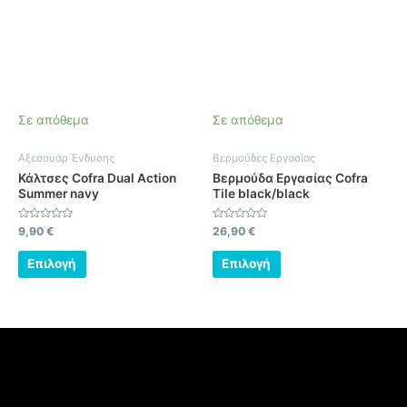
πολλαπλές
πολλαπλές
παραλλαγές.
παραλλαγές.
Οι
Οι
επιλογές
επιλογές
μπορούν
μπορούν
να
να
Σε απόθεμα
Σε απόθεμα
επιλεγούν
επιλεγούν
στη
στη
Αξεσουάρ Ένδυσης
Βερμούδες Εργασίας
σελίδα
σελίδα
Κάλτσες Cofra Dual Action
Βερμούδα Εργασίας Cofra
του
του
Summer navy
Tile black/black
προϊόντος
προϊόντος
Βαθμολογήθηκε
Βαθμολογήθηκε
9,90
€
26,90
€
με
με
0
0
από
από
Επιλογή
Επιλογή
5
5