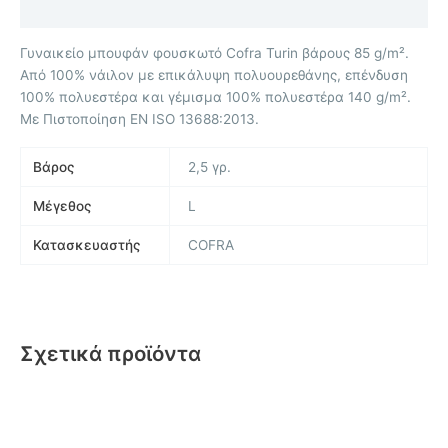
Επιπλέον πληροφορίες
Γυναικείο μπουφάν φουσκωτό Cofra Turin βάρους 85 g/m².
Από 100% νάιλον με επικάλυψη πολυουρεθάνης, επένδυση
100% πολυεστέρα και γέμισμα 100% πολυεστέρα 140 g/m².
Με Πιστοποίηση EN ISO 13688:2013.
Βάρος
2,5 γρ.
Μέγεθος
L
Κατασκευαστής
COFRA
Σχετικά προϊόντα
Αυτό
Αυτό
το
το
προϊόν
προϊόν