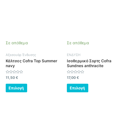
έχει
έχει
πολλαπλές
πολλαπλές
παραλλαγές.
παραλλαγές.
Οι
Οι
επιλογές
επιλογές
μπορούν
μπορούν
να
να
Σε απόθεμα
Σε απόθεμα
επιλεγούν
επιλεγούν
στη
στη
Αξεσουάρ Ένδυσης
ΕΝΔΥΣΗ
σελίδα
σελίδα
Κάλτσες Cofra Top Summer
Ισοθερμικό Σορτς Cofra
του
του
navy
Sundnes anthracite
προϊόντος
προϊόντος
Βαθμολογήθηκε
Βαθμολογήθηκε
11,50
€
17,00
€
με
με
0
0
από
από
Επιλογή
Επιλογή
5
5
Αυτό
Αυτό
το
το
προϊόν
προϊόν
έχει
έχει