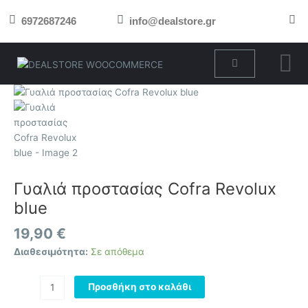
Μετάβαση
6972687246
info@dealstore.gr
στο
περιεχόμενο
Cart
Γυαλιά
προστασίας
Cofra
Revolux
blue
ποσότητα
Γυαλιά προστασίας Cofra Revolux
blue
19,90
€
Διαθεσιμότητα:
Σε απόθεμα
Προσθήκη στο καλάθι