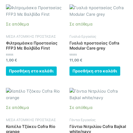
Σε απόθεμα
Σε απόθεμα
ΜΕΣΑ ΑΤΟΜΙΚΗΣ ΠΡΟΣΤΑΣΙΑΣ
Γυαλιά Εργασίας
Φιλτρομάσκα Προστασίας
Γυαλιά προστασίας Cofra
FFP3 Με Βαλβίδα First
Modular Care grey
Βαθμολογήθηκε
Βαθμολογήθηκε
1,00
€
11,00
€
με
με
0
0
από
από
Προσθήκη στο καλάθι
Προσθήκη στο καλάθι
5
5
Αυτό
το
προϊόν
Σε απόθεμα
Σε απόθεμα
έχει
πολλαπλές
ΜΕΣΑ ΑΤΟΜΙΚΗΣ ΠΡΟΣΤΑΣΙΑΣ
Γάντια Εργασίας
παραλλαγές.
Καπέλο Τζόκευ Cofra Rio
Γάντια Νιτριλίου Cofra Bajkal
Οι
orange
white/navy