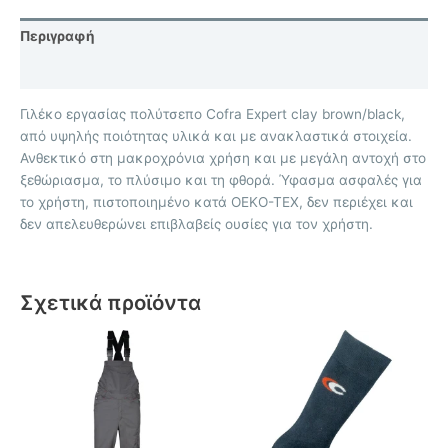
Περιγραφή
Επιπλέον πληροφορίες
Γιλέκο εργασίας πολύτσεπο Cofra Expert clay brown/black,
από υψηλής ποιότητας υλικά και με ανακλαστικά στοιχεία.
Ανθεκτικό στη μακροχρόνια χρήση και με μεγάλη αντοχή στο
ξεθώριασμα, το πλύσιμο και τη φθορά. Ύφασμα ασφαλές για
το χρήστη, πιστοποιημένο κατά OEKO-TEX, δεν περιέχει και
δεν απελευθερώνει επιβλαβείς ουσίες για τον χρήστη.
Σχετικά προϊόντα
Αυτό
Αυτό
το
το
προϊόν
προϊόν
έχει
έχει
πολλαπλές
πολλαπλές