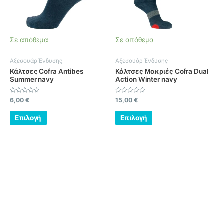
Οι
Οι
επιλογές
επιλογές
μπορούν
μπορούν
να
να
Σε απόθεμα
Σε απόθεμα
επιλεγούν
επιλεγούν
στη
στη
Αξεσουάρ Ένδυσης
Αξεσουάρ Ένδυσης
σελίδα
σελίδα
Κάλτσες Cofra Antibes
Κάλτσες Μακριές Cofra Dual
του
του
Summer navy
Action Winter navy
προϊόντος
προϊόντος
Βαθμολογήθηκε
Βαθμολογήθηκε
6,00
€
15,00
€
με
με
0
0
από
από
Επιλογή
Επιλογή
5
5