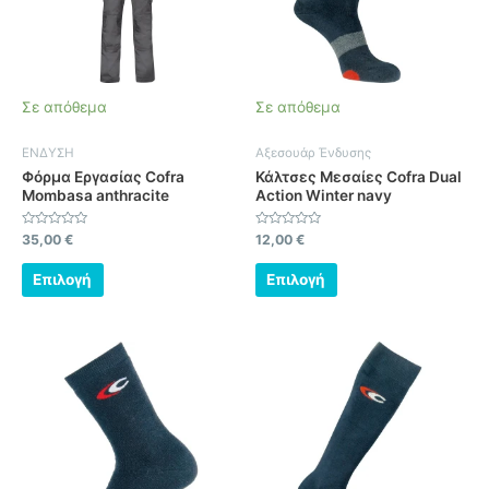
παραλλαγές.
παραλλαγές.
Οι
Οι
επιλογές
επιλογές
μπορούν
μπορούν
να
να
Σε απόθεμα
Σε απόθεμα
επιλεγούν
επιλεγούν
στη
στη
ΕΝΔΥΣΗ
Αξεσουάρ Ένδυσης
σελίδα
σελίδα
Φόρμα Εργασίας Cofra
Κάλτσες Μεσαίες Cofra Dual
του
του
Mombasa anthracite
Action Winter navy
προϊόντος
προϊόντος
Βαθμολογήθηκε
Βαθμολογήθηκε
35,00
€
12,00
€
με
με
0
0
από
από
Επιλογή
Επιλογή
5
5
Αυτό
Αυτό
το
το
προϊόν
προϊόν
έχει
έχει
πολλαπλές
πολλαπλές
παραλλαγές.
παραλλαγές.