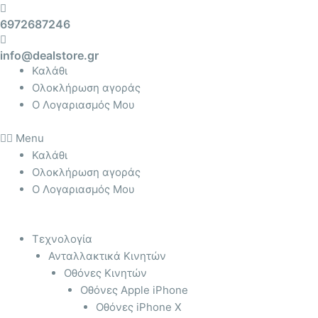
Μετάβαση
Αναζήτηση
6972687246
στο
για:
περιεχόμενο
info@dealstore.gr
Καλάθι
Ολοκλήρωση αγοράς
Ο Λογαριασμός Μου
Menu
Καλάθι
Ολοκλήρωση αγοράς
Ο Λογαριασμός Μου
Τεχνολογία
Ανταλλακτικά Κινητών
Οθόνες Κινητών
Οθόνες Apple iPhone
Οθόνες iPhone X