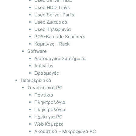
Used Server HDD
Used HDD Trays
Used Server Parts
Used Δικτυακά
Used Τηλεφωνία
POS-Barcode Scanners
Καμπίνες – Rack
Software
Λειτουργικά Συστήματα
Antivirus
Εφαρμογές
Περιφερειακά
Συνοδευτικά PC
Ποντίκια
Πληκτρολόγια
Πληκτρολόγια
Ηχεία για PC
Web Κάμερες
Ακουστικά – Μικρόφωνα PC